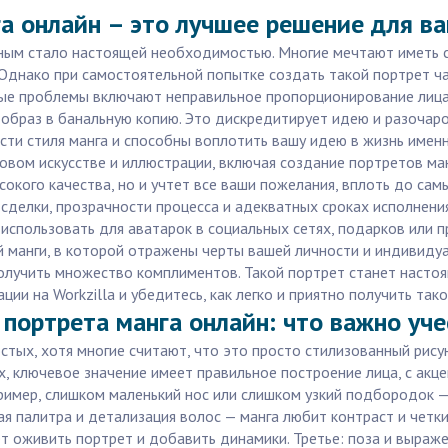
а онлайн – это лучшее решение для в
ым стало настоящей необходимостью. Многие мечтают иметь св
днако при самостоятельной попытке создать такой портрет ча
ные проблемы включают неправильное пропорционирование лица
образ в банальную копию. Это дискредитирует идею и разочар
ти стиля манга и способны воплотить вашу идею в жизнь именно
овом искусстве и иллюстрации, включая создание портретов ма
сокого качества, но и учтет все ваши пожелания, вплоть до сам
 сделки, прозрачности процесса и адекватных сроках исполнения
спользовать для аватарок в социальных сетях, подарков или п
ой манги, в которой отражены черты вашей личности и индивид
получить множество комплиментов. Такой портрет станет настоя
ии на Workzilla и убедитесь, как легко и приятно получить тако
 портрета манга онлайн: что важно уче
остых, хотя многие считают, что это просто стилизованный рис
, ключевое значение имеет правильное построение лица, с акц
ример, слишком маленький нос или слишком узкий подбородок —
 палитра и детализация волос — манга любит контраст и четки
т оживить портрет и добавить динамики. Третье: поза и выраже