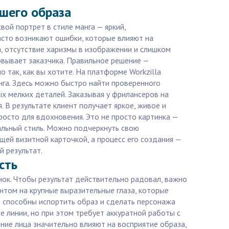
ашего образа
ой портрет в стиле манга — яркий,
сто возникают ошибки, которые влияют на
, отсутствие харизмы в изображении и слишком
овывает заказчика. Правильное решение —
 так, как вы хотите. На платформе Workzilla
нга. Здесь можно быстро найти проверенного
ых мелких деталей. Заказывая у фрилансеров на
. В результате клиент получает яркое, живое и
росто для вдохновения. Это не просто картинка —
уальный стиль. Можно подчеркнуть свою
щей визитной карточкой, а процесс его создания —
й результат.
сть
унок. Чтобы результат действительно радовал, важно
ентом на крупные выразительные глаза, которые
 способны испортить образ и сделать персонажа
е линии, но при этом требует аккуратной работы с
ние лица значительно влияют на восприятие образа,