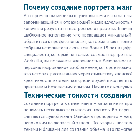
Почему создание портрета манг
В современном мире быть уникальным и выразительн
запоминающийся и отражающий индивидуальность. О
конечный результат и настроение от работы. Типич
шаблонное исполнение, что превращает уникальный 
обратиться к профессионалам, которые знают тонкос
собраны исполнители с опытом более 15 лет в цифр
специалиста, который не только создаст портрет вы
Workzilla, вы получаете уверенность в безопасности
персонализированное изображение, которое можно и
это история, рассказанная через стилистику японск
креативность, выделиться среди друзей и коллег и 
приятным и безопасным опытом. Начните с консультац
Технические тонкости создания
Создание портрета в стиле манга — задача не из пр
понимать несколько технических нюансов. Во-первых
считаются душой манги. Ошибки в пропорциях — нап
непохожим на желаемый эталон. Во-вторых, цветовая
тенями и бликами для создания объема. Это помогае