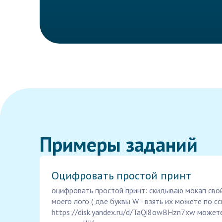
Примеры заданий
Оцифровать простой принт
оцифровать простой принт: скидываю мокап свой
моего лого ( две буквы W - взять их можете по сс
https://disk.yandex.ru/d/TaQi8owBHzn7xw может