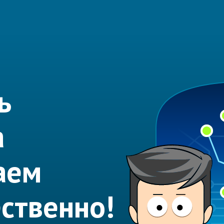
ь
а
аем
ественно!