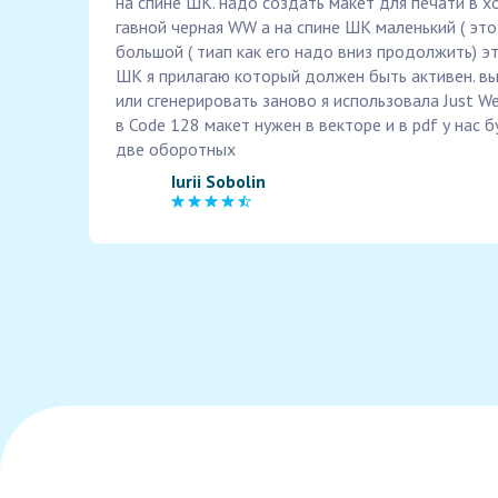
на спине ШК. надо создать макет для печати в х
гавной черная WW а на спине ШК маленький ( это
большой ( тиап как его надо вниз продолжить) эт
ШК я прилагаю который должен быть активен. вы
или сгенерировать заново я использовала Just We
в Code 128 макет нужен в векторе и в pdf у нас б
две оборотных
Iurii Sobolin