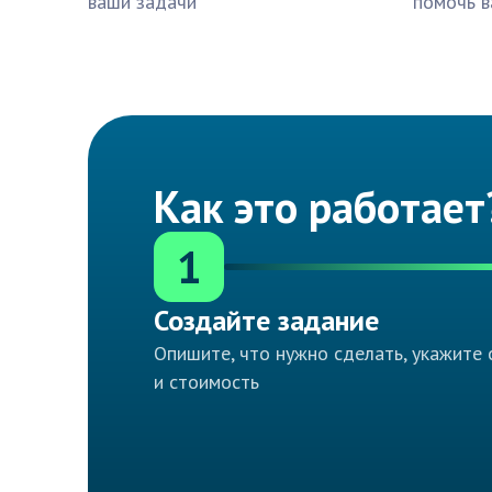
ваши задачи
помочь в
Как это работает
1
Создайте задание
Опишите, что нужно сделать, укажите 
и стоимость