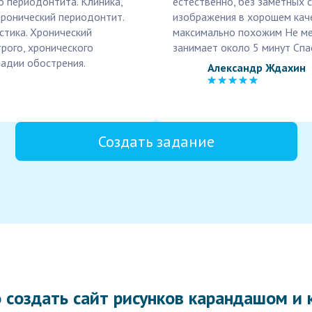
о периодонтита. Клиника,
естественно, без заметных 
Хронический периодонтит.
изображения в хорошем кач
стика. Хронический
максимально похожим Не мен
рого, хронического
занимает около 5 минут Спа
тадии обострения.
Александр Ждахин
Создать задание
 создать сайт рисунков карандашом и 