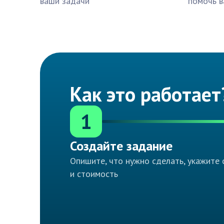
ваши задачи
помочь в
Как это работает
1
Создайте задание
Опишите, что нужно сделать, укажите 
и стоимость