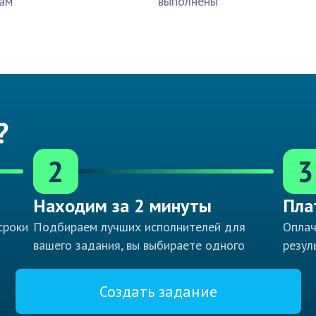
ам
выполнены
?
2
3
Находим за 2 минуты
Пла
сроки
Подбираем лучших исполнителей для
Оплач
вашего задания, вы выбираете одного
резул
Создать задание