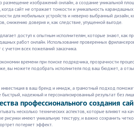
о размещение изображений онлайн, а создание уникальной площ
, когда сайт не отражает тонкости и уникальность карандашных
вности для мобильных устройств и неверно выбранный дизайн, к
ов, снижению доверия и, как следствие, упущенной выгоде.
длагает доступ к опытным исполнителям, которые знают, как пр
ндашных работ онлайн. Использование проверенных фрилансеро
 с учетом всех пожеланий заказчика.
 экономии времени при поиске подрядчика, прозрачности процес
 же, вы можете подобрать исполнителя под ваш бюджет, а отзы
о инвестиция в ваш бренд и имидж, а грамотный подход поможе
ете быстрый, надежный и персонализированный результат без лиш
ества профессионального создания са
тывать несколько технических аспектов, которые влияют на ка
рисунки имеют уникальную текстуру, и важно сохранить четкост
портрет потеряет эффект.