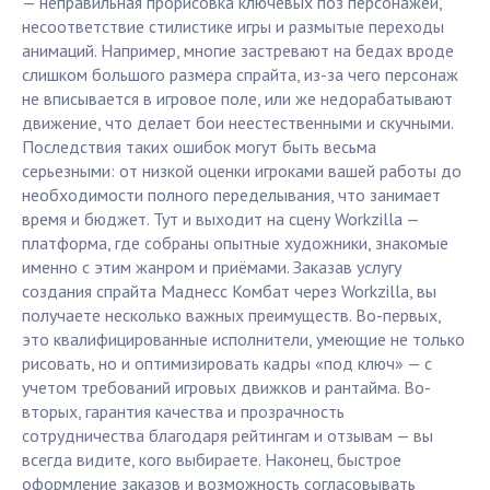
— неправильная прорисовка ключевых поз персонажей,
несоответствие стилистике игры и размытые переходы
анимаций. Например, многие застревают на бедах вроде
слишком большого размера спрайта, из-за чего персонаж
не вписывается в игровое поле, или же недорабатывают
движение, что делает бои неестественными и скучными.
Последствия таких ошибок могут быть весьма
серьезными: от низкой оценки игроками вашей работы до
необходимости полного переделывания, что занимает
время и бюджет. Тут и выходит на сцену Workzilla —
платформа, где собраны опытные художники, знакомые
именно с этим жанром и приёмами. Заказав услугу
создания спрайта Маднесс Комбат через Workzilla, вы
получаете несколько важных преимуществ. Во-первых,
это квалифицированные исполнители, умеющие не только
рисовать, но и оптимизировать кадры «под ключ» — с
учетом требований игровых движков и рантайма. Во-
вторых, гарантия качества и прозрачность
сотрудничества благодаря рейтингам и отзывам — вы
всегда видите, кого выбираете. Наконец, быстрое
оформление заказов и возможность согласовывать