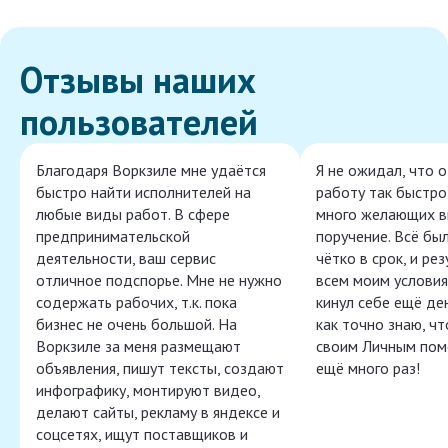
Отзывы наших
пользователей
Благодаря Воркзиле мне удаётся
Я не ожидал, что 
быстро найти исполнителей на
работу так быстро,
любые виды работ. В сфере
много желающих в
предпринимательской
поручение. Всё бы
деятельности, ваш сервис
чётко в срок, и ре
отличное подспорье. Мне не нужно
всем моим условия
содержать рабочих, т.к. пока
кинул себе ещё ден
бизнес не очень большой. На
как точно знаю, ч
Воркзиле за меня размещают
своим Личным пом
объявления, пишут тексты, создают
ещё много раз!
инфографику, монтируют видео,
делают сайты, рекламу в яндексе и
соцсетях, ищут поставщиков и