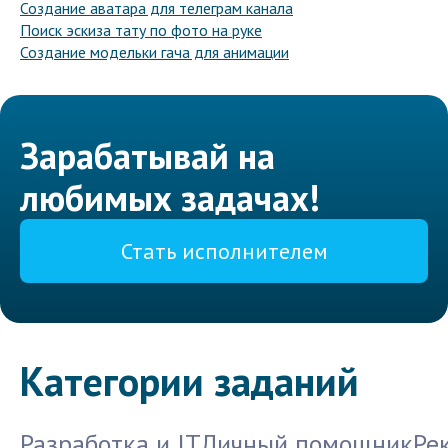
Создание аватара для телеграм канала
Поиск эскиза тату по фото на руке
Создание модельки гача для анимации
Зарабатывай на
любимых задачах!
Стать исполнителем
Категории заданий
Разработка и IT
Личный помощник
Ре