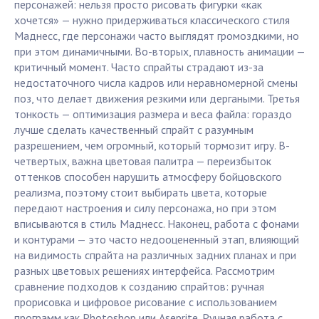
персонажей: нельзя просто рисовать фигурки «как
хочется» — нужно придерживаться классического стиля
Маднесс, где персонажи часто выглядят громоздкими, но
при этом динамичными. Во-вторых, плавность анимации —
критичный момент. Часто спрайты страдают из-за
недостаточного числа кадров или неравномерной смены
поз, что делает движения резкими или дергаными. Третья
тонкость — оптимизация размера и веса файла: гораздо
лучше сделать качественный спрайт с разумным
разрешением, чем огромный, который тормозит игру. В-
четвертых, важна цветовая палитра — переизбыток
оттенков способен нарушить атмосферу бойцовского
реализма, поэтому стоит выбирать цвета, которые
передают настроения и силу персонажа, но при этом
вписываются в стиль Маднесс. Наконец, работа с фонами
и контурами — это часто недооцененный этап, влияющий
на видимость спрайта на различных задних планах и при
разных цветовых решениях интерфейса. Рассмотрим
сравнение подходов к созданию спрайтов: ручная
прорисовка и цифровое рисование с использованием
программ как Photoshop или Aseprite. Ручная работа с