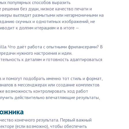
амых популярных способов выразить
 решения без души, низкое качество печати и
тикеры выглядят размытыми или негармоничными на
озданию скучных и однотипных изображений, не
иводит к долгим итерациям и в итоге —
lla. Что даёт работа с опытными фрилансерами? В
редачи нужного настроения и идеи.
ательность к деталям и готовность адаптироваться
в и помогут подобрать именно тот стиль и формат,
аналов в мессенджерах или создание комплектов
акже возможность контролировать ход работ
олучить действительно впечатляющие результаты,
дожника
ачество конечного результата. Первый важный
екторе (если возможно), чтобы обеспечить