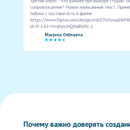
третий опрос - Что важнее при выборе студии: ск
сопровождение? Нужен написанный текст. Пример
паблик с постами есть в фигме
https://www.figma.com/design/m6D7eXsvaqNiiM
id=0-1&t=VvqhjzuHQ9a8blKc-1
Marjona Odinaeva
Почему важно доверять создан