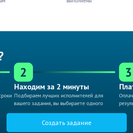
ам
выполнены
?
2
3
Находим за 2 минуты
Пла
сроки
Подбираем лучших исполнителей для
Оплач
вашего задания, вы выбираете одного
резул
Создать задание