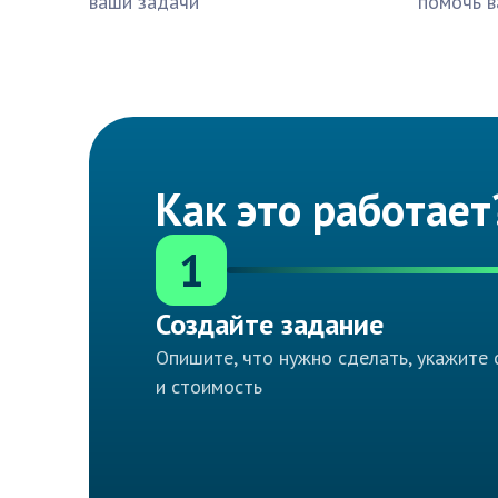
ваши задачи
помочь в
Как это работает
1
Создайте задание
Опишите, что нужно сделать, укажите 
и стоимость