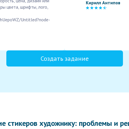
орость, цена, дизайн или
Кирилл Антипов
ы цвета, шрифты, лого,
dhUepoWZ/Untitled?node-
Создать задание
ие стикеров художнику: проблемы и р