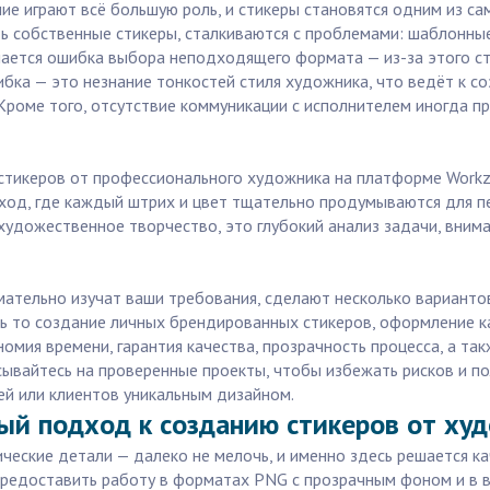
е играют всё большую роль, и стикеры становятся одним из с
ть собственные стикеры, сталкиваются с проблемами: шаблонные
ечается ошибка выбора неподходящего формата — из-за этого с
бка — это незнание тонкостей стиля художника, что ведёт к с
Кроме того, отсутствие коммуникации с исполнителем иногда пр
стикеров от профессионального художника на платформе Workzi
ход, где каждый штрих и цвет тщательно продумываются для пе
художественное творчество, это глубокий анализ задачи, вним
имательно изучат ваши требования, сделают несколько варианто
ь то создание личных брендированных стикеров, оформление к
омия времени, гарантия качества, прозрачность процесса, а т
сывайтесь на проверенные проекты, чтобы избежать рисков и п
ей или клиентов уникальным дизайном.
ый подход к созданию стикеров от ху
нические детали — далеко не мелочь, и именно здесь решается к
редоставить работу в форматах PNG с прозрачным фоном и в в