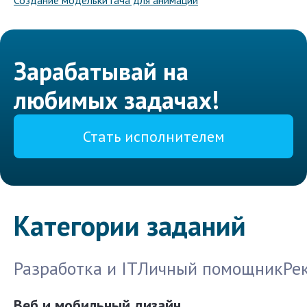
Создание модельки гача для анимации
Зарабатывай на
любимых задачах!
Стать исполнителем
Категории заданий
Разработка и IT
Личный помощник
Ре
Веб и мобильный дизайн