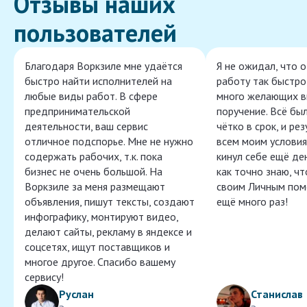
Отзывы наших
пользователей
Благодаря Воркзиле мне удаётся
Я не ожидал, что 
быстро найти исполнителей на
работу так быстро,
любые виды работ. В сфере
много желающих в
предпринимательской
поручение. Всё бы
деятельности, ваш сервис
чётко в срок, и ре
отличное подспорье. Мне не нужно
всем моим условия
содержать рабочих, т.к. пока
кинул себе ещё ден
бизнес не очень большой. На
как точно знаю, ч
Воркзиле за меня размещают
своим Личным пом
объявления, пишут тексты, создают
ещё много раз!
инфографику, монтируют видео,
делают сайты, рекламу в яндексе и
соцсетях, ищут поставщиков и
многое другое. Спасибо вашему
сервису!
Руслан
Станислав