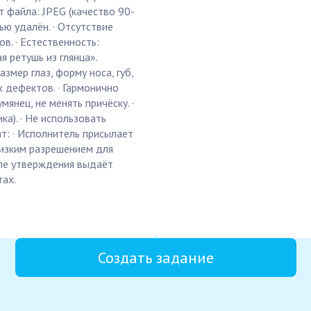
ат файла: JPEG (качество 90-
ю удалён. · Отсутствие
в. · Естественность:
 ретушь из глянца».
азмер глаз, форму носа, губ,
х дефектов. · Гармонично
мянец, не менять причёску. ·
а). · Не использовать
ат: · Исполнитель присылает
изким разрешением для
сле утверждения выдаёт
тах.
Создать задание