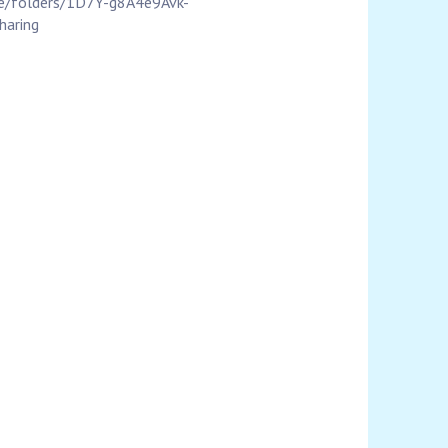
ive/folders/1D7Y-g8A4e9Avk-
aring