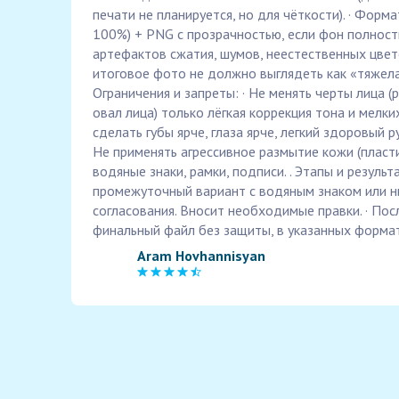
печати не планируется, но для чёткости). · Форм
100%) + PNG с прозрачностью, если фон полность
артефактов сжатия, шумов, неестественных цвето
итоговое фото не должно выглядеть как «тяжелая
Ограничения и запреты: · Не менять черты лица (р
овал лица) только лёгкая коррекция тона и мелки
сделать губы ярче, глаза ярче, легкий здоровый ру
Не применять агрессивное размытие кожи (пластик
водяные знаки, рамки, подписи. . Этапы и результ
промежуточный вариант с водяным знаком или н
согласования. Вносит необходимые правки. · По
финальный файл без защиты, в указанных форма
Aram Hovhannisyan