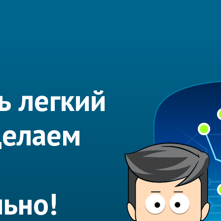
ь легкий
делаем
ьно!