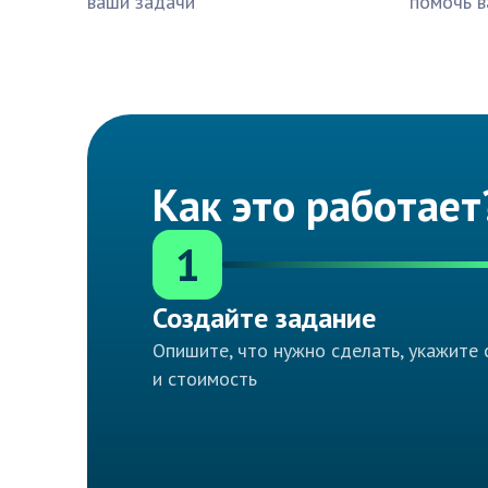
ваши задачи
помочь в
Как это работает
1
Создайте задание
Опишите, что нужно сделать, укажите 
и стоимость