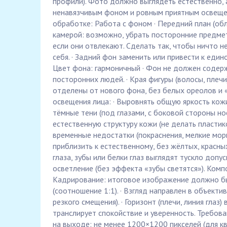
профили). Фото должно выглядеть естественно, 
ненавязчивым фоном и ровным приятным освещен
обработке: Работа с фоном · Передний план (об
камерой: возможно, убрать посторонние предметы
если они отвлекают. Сделать так, чтобы ничто н
себя. · Задний фон заменить или привести к един
Цвет фона: гармоничный · Фон не должен содерж
посторонних людей. · Края фигуры (волосы, плеч
отделены от нового фона, без белых ореолов и «
освещения лица: · Выровнять общую яркость кож
тёмные тени (под глазами, с боковой стороны нос
естественную структуру кожи (не делать пластик
временные недостатки (покраснения, мелкие морщ
приблизить к естественному, без жёлтых, красных
глаза, зубы или белки глаз выглядят тускло допу
осветление (без эффекта «зубы светятся»). Компо
Кадрирование: итоговое изображение должно б
(соотношение 1:1). · Взгляд направлен в объектив
резкого смещения). · Горизонт (плечи, линия глаз
транслирует спокойствие и уверенность. Требован
на выходе: не менее 1200×1200 пикселей (для кв