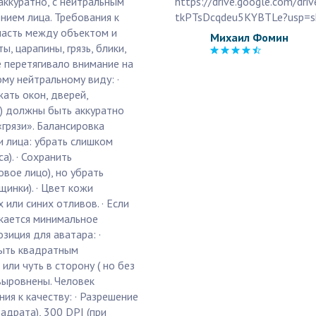
аккуратно, с нейтральным
https://drive.google.com/dr
ием лица. Требования к
tkPTsDcqdeu5KYBTLe?usp=sh
ласть между объектом и
Михаил Фомин
, царапины, грязь, блики,
е перетягивало внимание на
ому нейтральному виду: ·
ать окон, дверей,
и) должны быть аккуратно
грязи». Балансировка
и лица: убрать слишком
а). · Сохранить
овое лицо), но убрать
инки). · Цвет кожи
 или синих отливов. · Если
скается минимальное
зиция для аватара: ·
ыть квадратным
 или чуть в сторону ( но без
) выровнены. Человек
ия к качеству: · Разрешение
адрата), 300 DPI (при