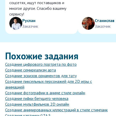
соцсетях, ищут поставщиков и
многое другое. Спасибо вашему
сервису!
Руслан
Станислав
Заказчик
Заказчик
Похожие задания
Создание цифрового портрета по фото
Создание семиреализм арта
Создание эскизов орнаментов для тату
Создание пиксельных персонажей для 2D игры с
анимацией
Создание фотографии в аниме стиле онлайн
Создание гифки бегущего человека
Создание мультфильмов 2D онлайн
Создание анимированных иллюстраций в стиле стимпанк
Создание картинки GTA 5