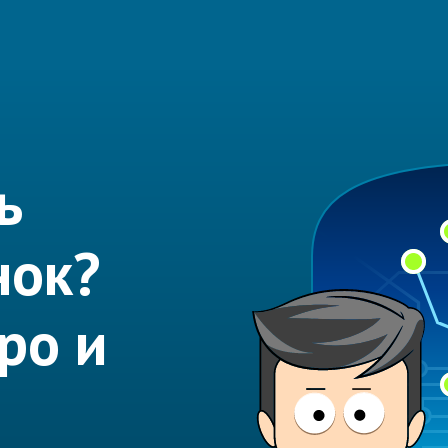
ь
нок?
ро и