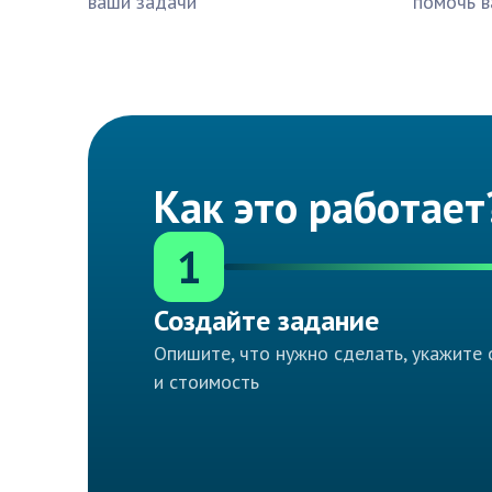
ваши задачи
помочь в
Как это работает
1
Создайте задание
Опишите, что нужно сделать, укажите 
и стоимость