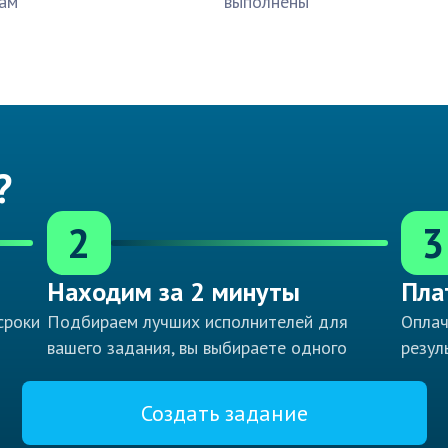
ам
выполнены
?
2
3
Находим за 2 минуты
Пла
сроки
Подбираем лучших исполнителей для
Оплач
вашего задания, вы выбираете одного
резул
Создать задание