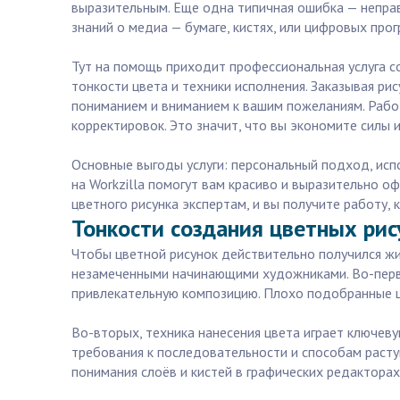
выразительным. Еще одна типичная ошибка — неправ
знаний о медиа — бумаге, кистях, или цифровых пр
Тут на помощь приходит профессиональная услуга с
тонкости цвета и техники исполнения. Заказывая рис
пониманием и вниманием к вашим пожеланиям. Рабо
корректировок. Это значит, что вы экономите силы 
Основные выгоды услуги: персональный подход, исп
на Workzilla помогут вам красиво и выразительно 
цветного рисунка экспертам, и вы получите работу,
Тонкости создания цветных рису
Чтобы цветной рисунок действительно получился жи
незамеченными начинающими художниками. Во-первы
привлекательную композицию. Плохо подобранные цв
Во-вторых, техника нанесения цвета играет ключев
требования к последовательности и способам растуш
понимания слоёв и кистей в графических редакторах