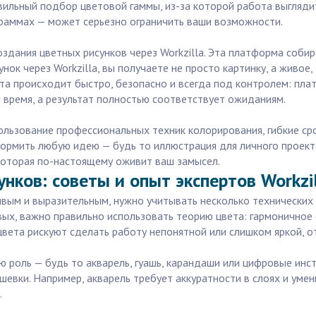
ильный подбор цветовой гаммы, из-за которой работа выглядит
ограммах — может серьезно ограничить ваши возможности.
оздания цветных рисунков через Workzilla. Эта платформа соб
унок через Workzilla, вы получаете не просто картинку, а живо
та происходит быстро, безопасно и всегда под контролем: пла
и время, а результат полностью соответствует ожиданиям.
ользование профессиональных техник колорирования, гибкие ср
оформить любую идею — будь то иллюстрация для личного проект
 которая по-настоящему оживит ваш замысел.
нков: советы и опыт экспертов Workzi
вым и выразительным, нужно учитывать несколько технических
х, важно правильно использовать теорию цвета: гармоничное 
ета рискуют сделать работу непонятной или слишком яркой, от
ую роль — будь то акварель, гуашь, карандаши или цифровые ин
евки. Например, акварель требует аккуратности в слоях и умен
.