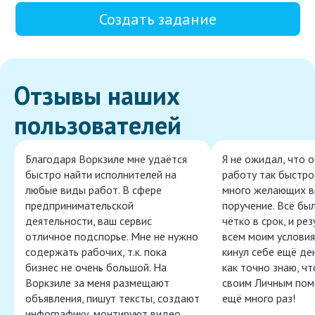
Создать задание
Отзывы наших
пользователей
Благодаря Воркзиле мне удаётся
Я не ожидал, что 
быстро найти исполнителей на
работу так быстро,
любые виды работ. В сфере
много желающих в
предпринимательской
поручение. Всё бы
деятельности, ваш сервис
чётко в срок, и ре
отличное подспорье. Мне не нужно
всем моим условия
содержать рабочих, т.к. пока
кинул себе ещё ден
бизнес не очень большой. На
как точно знаю, ч
Воркзиле за меня размещают
своим Личным пом
объявления, пишут тексты, создают
ещё много раз!
инфографику, монтируют видео,