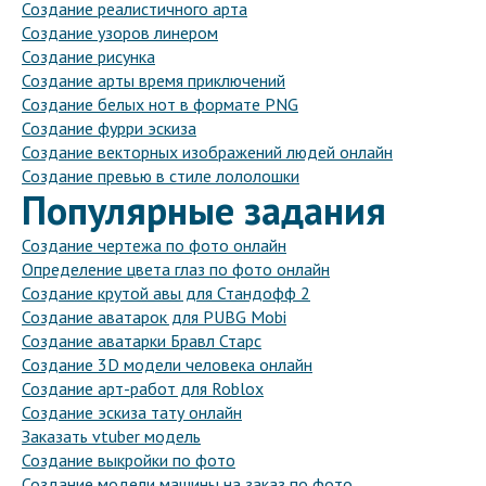
Создание реалистичного арта
Создание узоров линером
Создание рисунка
Создание арты время приключений
Создание белых нот в формате PNG
Создание фурри эскиза
Создание векторных изображений людей онлайн
Создание превью в стиле лололошки
Популярные задания
Создание чертежа по фото онлайн
Определение цвета глаз по фото онлайн
Создание крутой авы для Стандофф 2
Создание аватарок для PUBG Mobi
Создание аватарки Бравл Старс
Создание 3D модели человека онлайн
Создание арт-работ для Roblox
Создание эскиза тату онлайн
Заказать vtuber модель
Создание выкройки по фото
Создание модели машины на заказ по фото