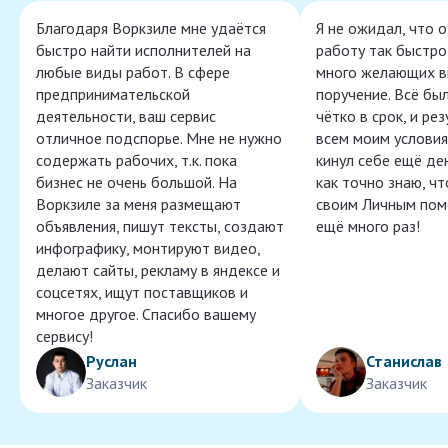
Благодаря Воркзиле мне удаётся
Я не ожидал, что 
быстро найти исполнителей на
работу так быстро,
любые виды работ. В сфере
много желающих в
предпринимательской
поручение. Всё бы
деятельности, ваш сервис
чётко в срок, и ре
отличное подспорье. Мне не нужно
всем моим условия
содержать рабочих, т.к. пока
кинул себе ещё ден
бизнес не очень большой. На
как точно знаю, ч
Воркзиле за меня размещают
своим Личным пом
объявления, пишут тексты, создают
ещё много раз!
инфографику, монтируют видео,
делают сайты, рекламу в яндексе и
соцсетях, ищут поставщиков и
многое другое. Спасибо вашему
сервису!
Руслан
Станислав
Заказчик
Заказчик