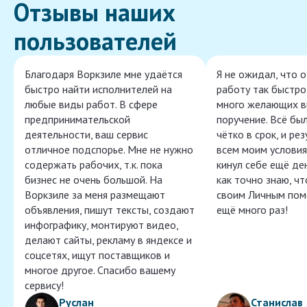
Отзывы наших
пользователей
Благодаря Воркзиле мне удаётся
Я не ожидал, что 
быстро найти исполнителей на
работу так быстро,
любые виды работ. В сфере
много желающих в
предпринимательской
поручение. Всё бы
деятельности, ваш сервис
чётко в срок, и ре
отличное подспорье. Мне не нужно
всем моим условия
содержать рабочих, т.к. пока
кинул себе ещё ден
бизнес не очень большой. На
как точно знаю, ч
Воркзиле за меня размещают
своим Личным пом
объявления, пишут тексты, создают
ещё много раз!
инфографику, монтируют видео,
делают сайты, рекламу в яндексе и
соцсетях, ищут поставщиков и
многое другое. Спасибо вашему
сервису!
Руслан
Станислав