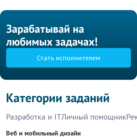
Зарабатывай на
любимых задачах!
Стать исполнителем
Категории заданий
Разработка и IT
Личный помощник
Ре
Веб и мобильный дизайн