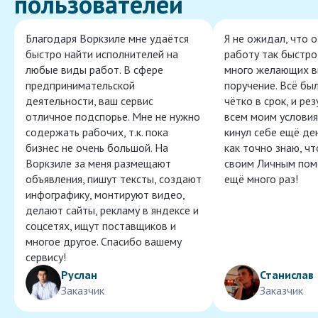
пользователей
Благодаря Воркзиле мне удаётся
Я не ожидал, что 
быстро найти исполнителей на
работу так быстро,
любые виды работ. В сфере
много желающих в
предпринимательской
поручение. Всё бы
деятельности, ваш сервис
чётко в срок, и ре
отличное подспорье. Мне не нужно
всем моим условия
содержать рабочих, т.к. пока
кинул себе ещё ден
бизнес не очень большой. На
как точно знаю, ч
Воркзиле за меня размещают
своим Личным пом
объявления, пишут тексты, создают
ещё много раз!
инфографику, монтируют видео,
делают сайты, рекламу в яндексе и
соцсетях, ищут поставщиков и
многое другое. Спасибо вашему
сервису!
Руслан
Станислав
Заказчик
Заказчик