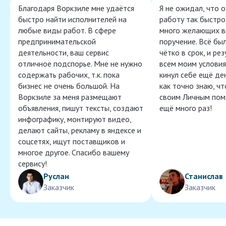
Благодаря Воркзиле мне удаётся
Я не ожидал, что 
быстро найти исполнителей на
работу так быстро,
любые виды работ. В сфере
много желающих в
предпринимательской
поручение. Всё бы
деятельности, ваш сервис
чётко в срок, и ре
отличное подспорье. Мне не нужно
всем моим условия
содержать рабочих, т.к. пока
кинул себе ещё ден
бизнес не очень большой. На
как точно знаю, ч
Воркзиле за меня размещают
своим Личным пом
объявления, пишут тексты, создают
ещё много раз!
инфографику, монтируют видео,
делают сайты, рекламу в яндексе и
соцсетях, ищут поставщиков и
многое другое. Спасибо вашему
сервису!
Руслан
Станислав
Заказчик
Заказчик