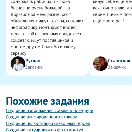
содержать рабочих, т.к. пока
кинул себе ещё ден
бизнес не очень большой. На
как точно знаю, ч
Воркзиле за меня размещают
своим Личным пом
объявления, пишут тексты, создают
ещё много раз!
инфографику, монтируют видео,
делают сайты, рекламу в яндексе и
соцсетях, ищут поставщиков и
многое другое. Спасибо вашему
сервису!
Руслан
Станислав
Заказчик
Заказчик
Похожие задания
Создание изображения собаки в блендере
Создание анимированного стикера
Создание иллюстраций сказочных героев
Создание татуировки по фото контур