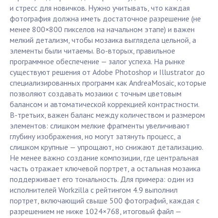
и стресс для новичков. Нужно учитывать, что каждая
фотография должна иметь достаточное разрешение (не
менее 800×800 пикселов на начальном этапе) и важен
мелкий детализм, чтобы мозаика выглядела цельной, а
элементы были читаемы. Во-вторых, правильное
программное обеспечение — залог успеха. На рынке
существуют решения от Adobe Photoshop и Illustrator до
специализированных программ как AndreaMosaic, которые
позволяют создавать мозаики с точным цветовым
балансом и автоматической коррекцией контрастности.
В-третьих, важен баланс между количеством и размером
элементов: слишком мелкие фрагменты увеличивают
глубину изображения, но могут затянуть процесс, а
слишком крупные — упрощают, но снижают детализацию.
Не менее важно создание композиции, где центральная
часть отражает ключевой портрет, а остальная мозаика
поддерживает его тональность. Для примера: один из
исполнителей Workzilla с рейтингом 4.9 выполнил
портрет, включающий свыше 500 фотографий, каждая с
разрешением не ниже 1024×768, итоговый файл —