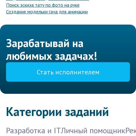
Поиск эскиза тату по фото на руке
Создание модельки гача для анимации
Зарабатывай на
любимых задачах!
Стать исполнителем
Категории заданий
Разработка и IT
Личный помощник
Ре