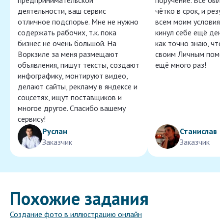
предпринимательской
поручение. Всё бы
деятельности, ваш сервис
чётко в срок, и ре
отличное подспорье. Мне не нужно
всем моим условия
содержать рабочих, т.к. пока
кинул себе ещё ден
бизнес не очень большой. На
как точно знаю, ч
Воркзиле за меня размещают
своим Личным пом
объявления, пишут тексты, создают
ещё много раз!
инфографику, монтируют видео,
делают сайты, рекламу в яндексе и
соцсетях, ищут поставщиков и
многое другое. Спасибо вашему
сервису!
Руслан
Станислав
Заказчик
Заказчик
Похожие задания
Создание фото в иллюстрацию онлайн