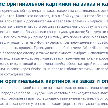
ие оригинальной картинки на заказ и 
е оригинальной картинки на заказ, наверняка сталкивались с од
дочётов. Много кто полагает, что любой художник способен вы
ми и приводят к дополнительным затратам времени и нервов. Н
соответствие итогового результата желаемому образу из-за не
истические требования или концептуальную идею; 3) задержки в
ии. Все эти ситуации приводят к тому, что проект можно затяну
объединяющая опытных фрилансеров с подтверждёнными портфоли
ролировать процесс. Преимущества работы через Workzilla оче
з безопасную сделку, а также возможность выбрать исполнителя
но под ваши нужды, без лишних затрат времени на поиск и кор
 воплотится в живой и запоминающийся образ, который идеально
ки на заказ через Workzilla не просто избавит от типичных про
ое сотрудничество.
 оригинальных картинок на заказ и оп
вание оригинальной картинки на заказ», важно понять техническ
ой передаче образа — художнику частенько приходится учитыват
ких требований для последующего применения картинки. Вот о
асто заказчики не уточняют, в каком формате им нужна картинка