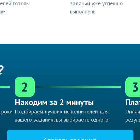
елей готовы
заданий уже успешно
ам
выполнены
?
2
3
Находим за 2 минуты
Пла
сроки
Подбираем лучших исполнителей для
Оплач
вашего задания, вы выбираете одного
резул