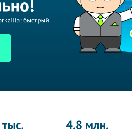
ьно!
rkzilla: быстрый
 тыс.
4.8 млн.