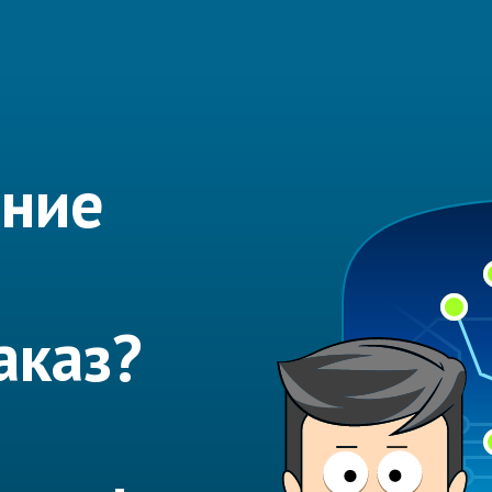
ание
аказ?