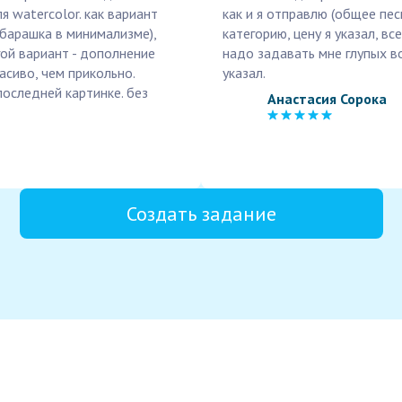
я watercolor. как вариант
как и я отправлю (общее пе
 барашка в минимализме),
категорию, цену я указал, вс
гой вариант - дополнение
надо задавать мне глупых в
асиво, чем прикольно.
указал.
последней картинке. без
Анастасия Сорока
Создать задание