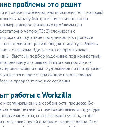
какие проблемы это решит
ной и той же проблемой: найти исполнителя, который
полнить задачу быстро и качественно, но на
апример, распространённые проблемы при
достаточно чётких ТЗ; 2) сложности с
 сроках и отсутствие прозрачности в процессе
ть на недели и потратить бюджет впустую. Решить
о и отзывами. Здесь легко оформить заказ,
видны: быстрый подбор художника под конкретный
 по рейтингу и отзывам. В итоге вы получаете
ректировки. Общий опыт художников на платформе с
 впишется в проект или личное использование.
блем, а превратит процесс создания
ыт работы с Workzilla
ие и организационные особенности процесса. Во-
ь сложные детали: от цветовой гаммы и структуры
сновные моменты, которые нужно учесть, чтобы
 и для каких целей она будет использована. Это