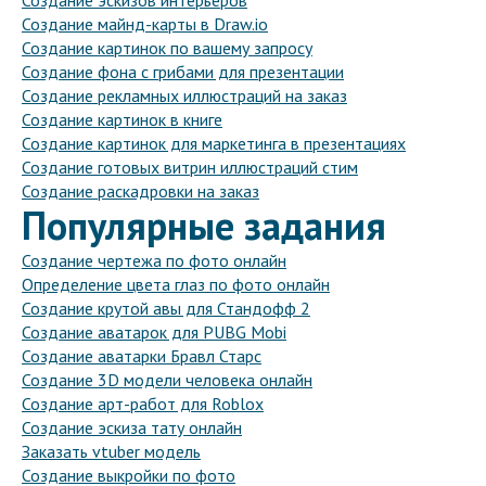
Создание эскизов интерьеров
Создание майнд-карты в Draw.io
Создание картинок по вашему запросу
Создание фона с грибами для презентации
Создание рекламных иллюстраций на заказ
Создание картинок в книге
Создание картинок для маркетинга в презентациях
Создание готовых витрин иллюстраций стим
Создание раскадровки на заказ
Популярные задания
Создание чертежа по фото онлайн
Определение цвета глаз по фото онлайн
Создание крутой авы для Стандофф 2
Создание аватарок для PUBG Mobi
Создание аватарки Бравл Старс
Создание 3D модели человека онлайн
Создание арт-работ для Roblox
Создание эскиза тату онлайн
Заказать vtuber модель
Создание выкройки по фото