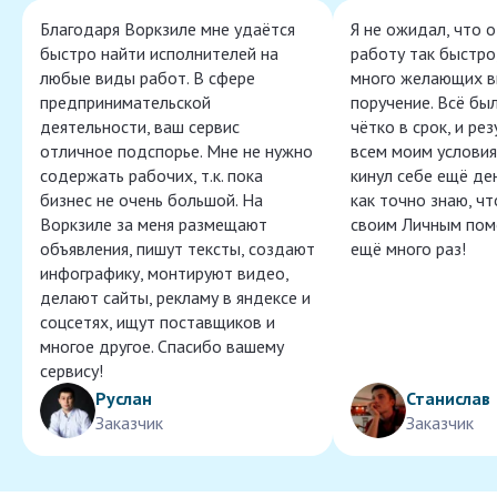
Благодаря Воркзиле мне удаётся
Я не ожидал, что 
быстро найти исполнителей на
работу так быстро,
любые виды работ. В сфере
много желающих в
предпринимательской
поручение. Всё бы
деятельности, ваш сервис
чётко в срок, и ре
отличное подспорье. Мне не нужно
всем моим условия
содержать рабочих, т.к. пока
кинул себе ещё ден
бизнес не очень большой. На
как точно знаю, ч
Воркзиле за меня размещают
своим Личным пом
объявления, пишут тексты, создают
ещё много раз!
инфографику, монтируют видео,
делают сайты, рекламу в яндексе и
соцсетях, ищут поставщиков и
многое другое. Спасибо вашему
сервису!
Руслан
Станислав
Заказчик
Заказчик