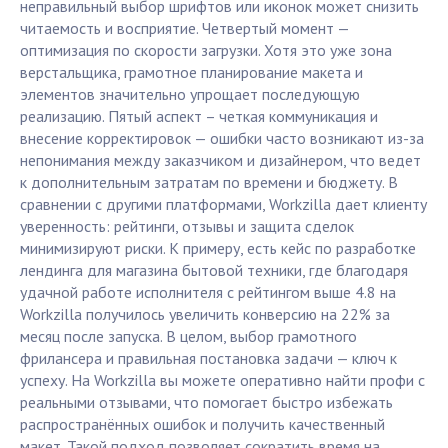
неправильный выбор шрифтов или иконок может снизить
читаемость и восприятие. Четвертый момент —
оптимизация по скорости загрузки. Хотя это уже зона
верстальщика, грамотное планирование макета и
элементов значительно упрощает последующую
реализацию. Пятый аспект – четкая коммуникация и
внесение корректировок — ошибки часто возникают из-за
непонимания между заказчиком и дизайнером, что ведет
к дополнительным затратам по времени и бюджету. В
сравнении с другими платформами, Workzilla дает клиенту
уверенность: рейтинги, отзывы и защита сделок
минимизируют риски. К примеру, есть кейс по разработке
лендинга для магазина бытовой техники, где благодаря
удачной работе исполнителя с рейтингом выше 4.8 на
Workzilla получилось увеличить конверсию на 22% за
месяц после запуска. В целом, выбор грамотного
фрилансера и правильная постановка задачи — ключ к
успеху. На Workzilla вы можете оперативно найти профи с
реальными отзывами, что помогает быстро избежать
распространённых ошибок и получить качественный
макет. Такой подход позволяет сократить время на