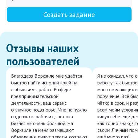
Создать задание
Отзывы наших
пользователей
Благодаря Воркзиле мне удаётся
Я не ожидал, что 
быстро найти исполнителей на
работу так быстро,
любые виды работ. В сфере
много желающих в
предпринимательской
поручение. Всё бы
деятельности, ваш сервис
чётко в срок, и ре
отличное подспорье. Мне не нужно
всем моим условия
содержать рабочих, т.к. пока
кинул себе ещё ден
бизнес не очень большой. На
как точно знаю, ч
Воркзиле за меня размещают
своим Личным пом
объявления, пишут тексты, создают
ещё много раз!