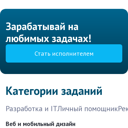
Зарабатывай на
любимых задачах!
Стать исполнителем
Категории заданий
Разработка и IT
Личный помощник
Ре
Веб и мобильный дизайн