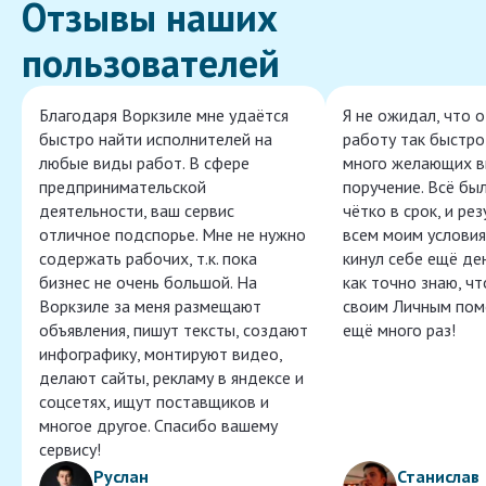
Отзывы наших
пользователей
Благодаря Воркзиле мне удаётся
Я не ожидал, что 
быстро найти исполнителей на
работу так быстро,
любые виды работ. В сфере
много желающих в
предпринимательской
поручение. Всё бы
деятельности, ваш сервис
чётко в срок, и ре
отличное подспорье. Мне не нужно
всем моим условия
содержать рабочих, т.к. пока
кинул себе ещё ден
бизнес не очень большой. На
как точно знаю, ч
Воркзиле за меня размещают
своим Личным пом
объявления, пишут тексты, создают
ещё много раз!
инфографику, монтируют видео,
делают сайты, рекламу в яндексе и
соцсетях, ищут поставщиков и
многое другое. Спасибо вашему
сервису!
Руслан
Станислав