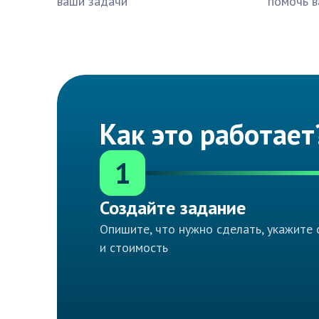
ваши задачи
помочь в
Как это работает
1
Создайте задание
Опишите, что нужно сделать, укажите 
и стоимость