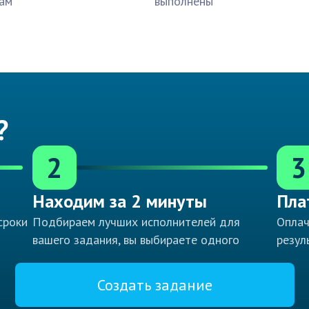
ам
выполнены
?
2
3
Находим за 2 минуты
Пла
сроки
Подбираем лучших исполнителей для
Оплач
вашего задания, вы выбираете одного
резул
Создать задание