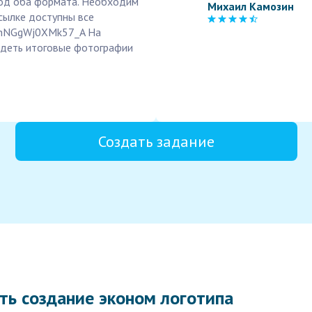
под оба формата. Необходим
Михаил Камозин
ссылке доступны все
/d/hNGgWj0XMk57_A На
ядеть итоговые фотографии
Создать задание
ть создание эконом логотипа