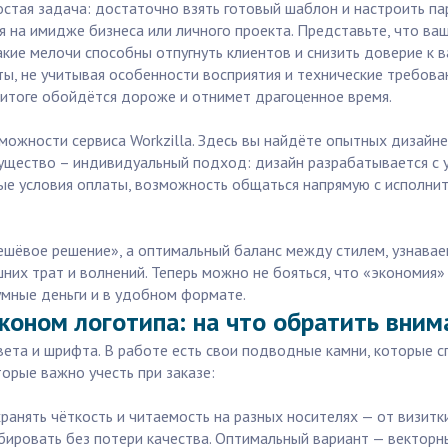
стая задача: достаточно взять готовый шаблон и настроить па
я на имидже бизнеса или личного проекта. Представьте, что ва
такие мелочи способны отпугнуть клиентов и снизить доверие к 
, не учитывая особенности восприятия и технические требован
 итоге обойдётся дороже и отнимет драгоценное время.
можности сервиса Workzilla. Здесь вы найдёте опытных дизайн
ущество – индивидуальный подход: дизайн разрабатывается с у
ые условия оплаты, возможность общаться напрямую с исполнит
дешёвое решение», а оптимальный баланс между стилем, узнава
них трат и волнений. Теперь можно не бояться, что «экономия»
умные деньги и в удобном формате.
коном логотипа: на что обратить вним
вета и шрифта. В работе есть свои подводные камни, которые 
торые важно учесть при заказе:
ранять чёткость и читаемость на разных носителях — от визитк
бировать без потери качества. Оптимальный вариант — вектор