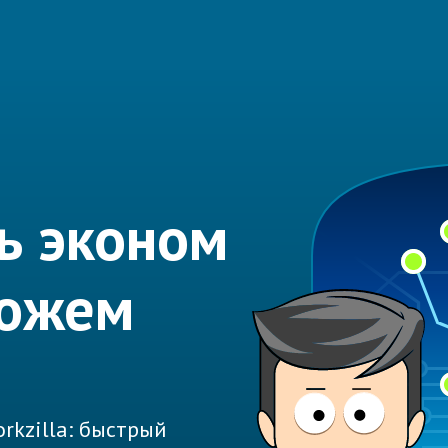
ь эконом
можем
rkzilla: быстрый