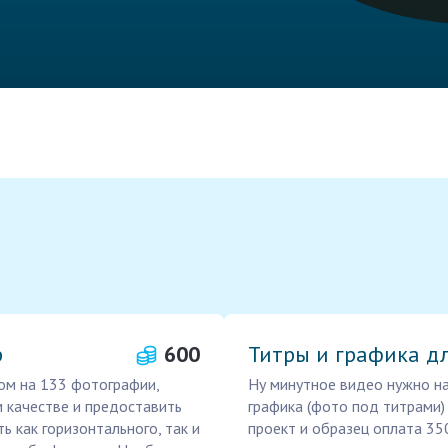
p
600
Титры и графика д
ом на 133 фотографии,
Ну минутное видео нужно на
 качестве и предоставить
графика (фото под титрами
ь как горизонтального, так и
проект и образец оплата 350