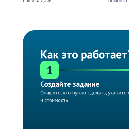
ваши задачи
помочь в
Как это работает
1
Создайте задание
Опишите, что нужно сделать, укажите 
и стоимость