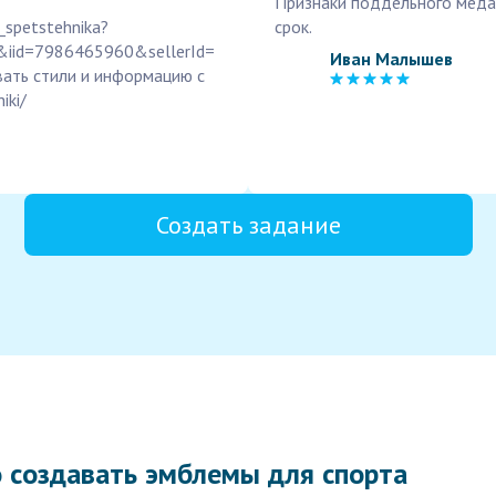
Признаки поддельного меда
i_spetstehnika?
срок.
&iid=7986465960&sellerId=
Иван Малышев
ать стили и информацию с
iki/
Создать задание
 создавать эмблемы для спорта