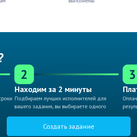
ам
выполнены
?
2
3
Находим за 2 минуты
Пла
сроки
Подбираем лучших исполнителей для
Оплач
вашего задания, вы выбираете одного
резул
Создать задание