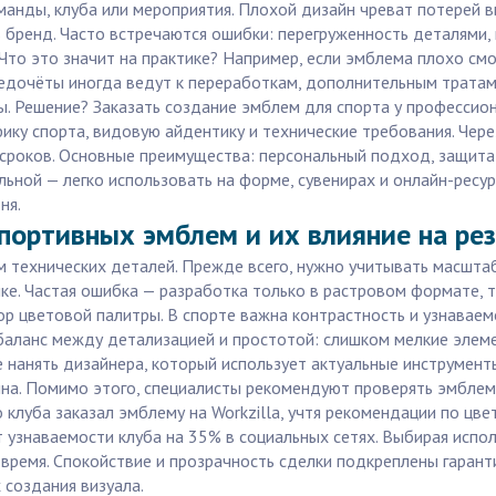
манды, клуба или мероприятия. Плохой дизайн чреват потерей в
 бренд. Часто встречаются ошибки: перегруженность деталями,
Что это значит на практике? Например, если эмблема плохо смо
едочёты иногда ведут к переработкам, дополнительным тратам 
ы. Решение? Заказать создание эмблем для спорта у профессион
ку спорта, видовую айдентику и технические требования. Чере
сроков. Основные преимущества: персональный подход, защита 
ной — легко использовать на форме, сувенирах и онлайн-ресурс
ня.
портивных эмблем и их влияние на рез
ом технических деталей. Прежде всего, нужно учитывать масш
лке. Частая ошибка — разработка только в растровом формате,
р цветовой палитры. В спорте важна контрастность и узнаваем
 баланс между детализацией и простотой: слишком мелкие эле
 нанять дизайнера, который использует актуальные инструменты
на. Помимо этого, специалисты рекомендуют проверять эмблему
о клуба заказал эмблему на Workzilla, учтя рекомендации по цв
т узнаваемости клуба на 35% в социальных сетях. Выбирая испол
 время. Спокойствие и прозрачность сделки подкреплены гаран
х создания визуала.