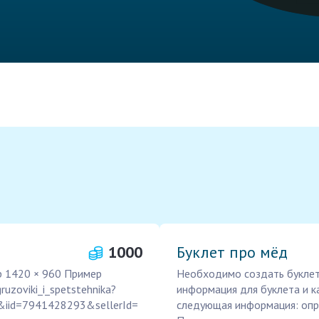
1000
Буклет про мёд
р 1420 × 960 Пример
Необходимо создать буклет 
ruzoviki_i_spetstehnika?
информация для буклета и к
&iid=7941428293&sellerId=
следующая информация: опр