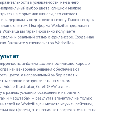
ыразительности и узнаваемости, из-за чего
 неправильный выбор цвета, слишком мелкие
трится на форме или шинели, это снижает
и задержкам в подготовке к сезону. Рынок сегодня
алов с опытом. Платформа Workzilla предлагает
з Workzilla вы гарантированно получаете
сделки и реальный отзыв о фрилансере. Созданная
ах. Закажите у специалистов Workzilla и
ультат
табируемость: эмблема должна одинаково хорошо
 тогда как векторные решения обеспечивают
ость цвета, а неправильный выбор ведёт к
менты сложно воспроизвести на мелком
: Adobe Illustrator, CorelDRAW и даже
 в разных условиях освещения и на разных
етам и масштабам — результат впечатлил не только
нителей на Workzilla, вы можете изучить рейтинги,
тиями платформы, что позволяет сосредоточиться на