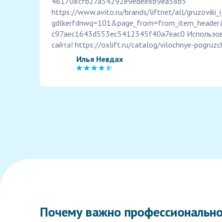
461708cfb27a54292e9edee8b9ea58b5
https://www.avito.ru/brands/liftnet/all/gruzoviki_
gdlkerfdnwq=101&page_from=from_item_header
c97aec1643d553ec5412345f40a7eac0 Использов
сайта! https://oxlift.ru/catalog/vilochnye-pogruzch
Илья Невдах
Почему важно профессионально