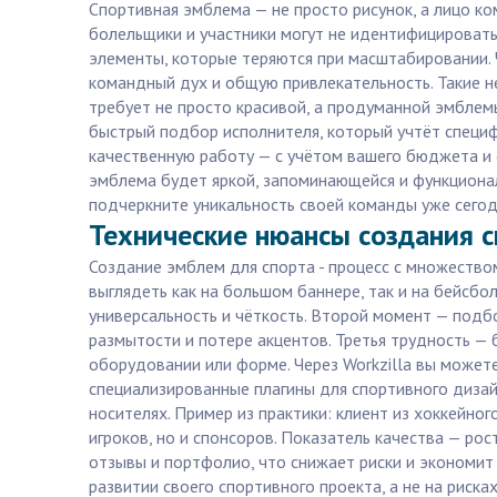
Спортивная эмблема — не просто рисунок, а лицо ко
болельщики и участники могут не идентифицировать
элементы, которые теряются при масштабировании. 
командный дух и общую привлекательность. Такие н
требует не просто красивой, а продуманной эмблем
быстрый подбор исполнителя, который учтёт специфи
качественную работу — с учётом вашего бюджета и 
эмблема будет яркой, запоминающейся и функциональ
подчеркните уникальность своей команды уже сегод
Технические нюансы создания с
Создание эмблем для спорта - процесс с множеств
выглядеть как на большом баннере, так и на бейсбо
универсальность и чёткость. Второй момент — подбо
размытости и потере акцентов. Третья трудность —
оборудовании или форме. Через Workzilla вы можете
специализированные плагины для спортивного дизай
носителях. Пример из практики: клиент из хоккейног
игроков, но и спонсоров. Показатель качества — рос
отзывы и портфолио, что снижает риски и экономит
развитии своего спортивного проекта, а не на риска