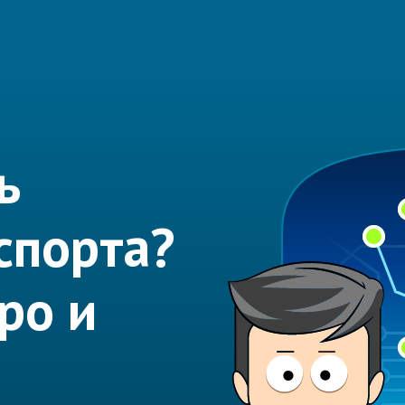
ь
спорта?
ро и