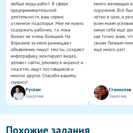
любые виды работ. В сфере
много желающих в
предпринимательской
поручение. Всё бы
деятельности, ваш сервис
чётко в срок, и ре
отличное подспорье. Мне не нужно
всем моим условия
содержать рабочих, т.к. пока
кинул себе ещё ден
бизнес не очень большой. На
как точно знаю, ч
Воркзиле за меня размещают
своим Личным пом
объявления, пишут тексты, создают
ещё много раз!
инфографику, монтируют видео,
делают сайты, рекламу в яндексе и
соцсетях, ищут поставщиков и
многое другое. Спасибо вашему
сервису!
Руслан
Станислав
Заказчик
Заказчик
Похожие задания