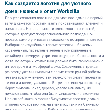
Как создается логотип для уютного
дома: нюансы и опыт Workzilla
Процесс создания логотипа для уютного дома на первый
взгляд кажется простым: взять понравившийся элемент и
нарисовать. Но в реальности здесь много тонкостей,
которые требуют профессионального подхода. Во-
первых, важно учитывать психологию восприятия цветов.
Выбирая приглушённые теплые оттенки — бежевый,
карамельный, пастельные зеленые или коричневые,
дизайнер формирует у зрителя ощущение безопасности и
уюта. Во-вторых, стилистика должна быть гармоничной с
интерьером и атмосферой дома. Современные тренды
рекомендуют минимализм с элементами ручной работы
или акварели — именно эти технологии смогут передать
тепло и индивидуальность. В-третьих, иногда за основу
берут символы: очаг, дерево, кресло или лампу, но
немаловажно, чтобы они были узнаваемы и лаконичны.
Нельзя забывать о масштабируемости: логотип должен
отлично смотреться как на визитках, так и на баннерах
или интернет-страницах. Работая с фрилансерами на