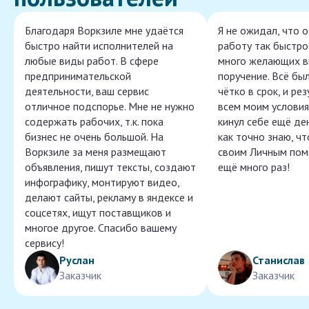
Благодаря Воркзиле мне удаётся
Я не ожидал, что 
быстро найти исполнителей на
работу так быстро,
любые виды работ. В сфере
много желающих в
предпринимательской
поручение. Всё бы
деятельности, ваш сервис
чётко в срок, и ре
отличное подспорье. Мне не нужно
всем моим условия
содержать рабочих, т.к. пока
кинул себе ещё ден
бизнес не очень большой. На
как точно знаю, ч
Воркзиле за меня размещают
своим Личным пом
объявления, пишут тексты, создают
ещё много раз!
инфографику, монтируют видео,
делают сайты, рекламу в яндексе и
соцсетях, ищут поставщиков и
многое другое. Спасибо вашему
сервису!
Руслан
Станислав
Заказчик
Заказчик