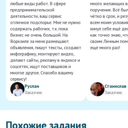
любые виды работ. В сфере
много желающих в
предпринимательской
поручение. Всё бы
деятельности, ваш сервис
чётко в срок, и ре
отличное подспорье. Мне не нужно
всем моим условия
содержать рабочих, т.к. пока
кинул себе ещё ден
бизнес не очень большой. На
как точно знаю, ч
Воркзиле за меня размещают
своим Личным пом
объявления, пишут тексты, создают
ещё много раз!
инфографику, монтируют видео,
делают сайты, рекламу в яндексе и
соцсетях, ищут поставщиков и
многое другое. Спасибо вашему
сервису!
Руслан
Станислав
Заказчик
Заказчик
Похожие задания