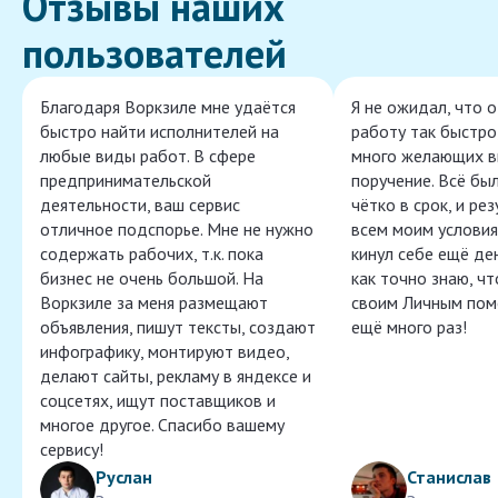
Отзывы наших
пользователей
Благодаря Воркзиле мне удаётся
Я не ожидал, что 
быстро найти исполнителей на
работу так быстро,
любые виды работ. В сфере
много желающих в
предпринимательской
поручение. Всё бы
деятельности, ваш сервис
чётко в срок, и ре
отличное подспорье. Мне не нужно
всем моим условия
содержать рабочих, т.к. пока
кинул себе ещё ден
бизнес не очень большой. На
как точно знаю, ч
Воркзиле за меня размещают
своим Личным пом
объявления, пишут тексты, создают
ещё много раз!
инфографику, монтируют видео,
делают сайты, рекламу в яндексе и
соцсетях, ищут поставщиков и
многое другое. Спасибо вашему
сервису!
Руслан
Станислав