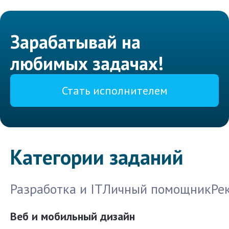
Зарабатывай на
любимых задачах!
Стать исполнителем
Категории заданий
Разработка и IT
Личный помощник
Ре
Веб и мобильный дизайн