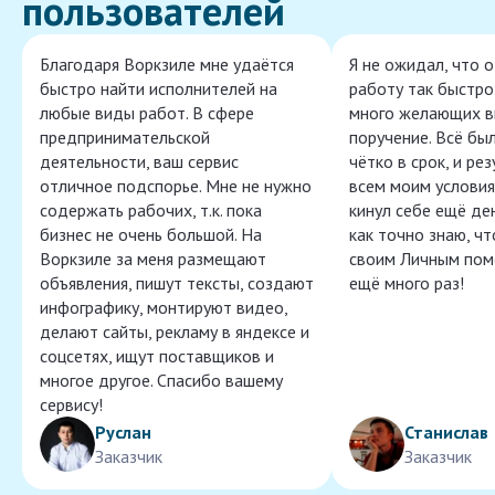
пользователей
Благодаря Воркзиле мне удаётся
Я не ожидал, что 
быстро найти исполнителей на
работу так быстро,
любые виды работ. В сфере
много желающих в
предпринимательской
поручение. Всё бы
деятельности, ваш сервис
чётко в срок, и ре
отличное подспорье. Мне не нужно
всем моим условия
содержать рабочих, т.к. пока
кинул себе ещё ден
бизнес не очень большой. На
как точно знаю, ч
Воркзиле за меня размещают
своим Личным пом
объявления, пишут тексты, создают
ещё много раз!
инфографику, монтируют видео,
делают сайты, рекламу в яндексе и
соцсетях, ищут поставщиков и
многое другое. Спасибо вашему
сервису!
Руслан
Станислав
Заказчик
Заказчик