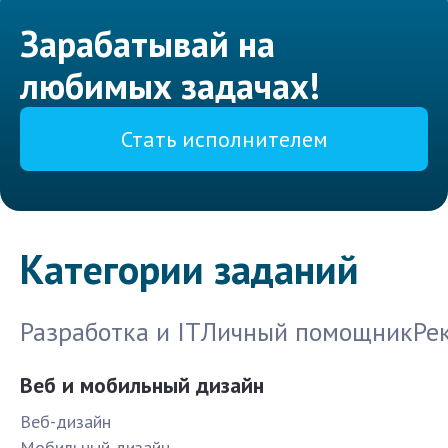
Зарабатывай на
любимых задачах!
Стать исполнителем
Категории заданий
Разработка и IT
Личный помощник
Ре
Веб и мобильный дизайн
Веб-дизайн
Мобильный дизайн