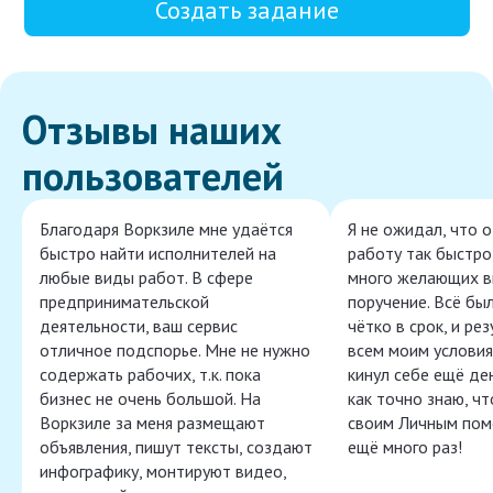
Создать задание
Отзывы наших
пользователей
Благодаря Воркзиле мне удаётся
Я не ожидал, что 
быстро найти исполнителей на
работу так быстро,
любые виды работ. В сфере
много желающих в
предпринимательской
поручение. Всё бы
деятельности, ваш сервис
чётко в срок, и ре
отличное подспорье. Мне не нужно
всем моим условия
содержать рабочих, т.к. пока
кинул себе ещё ден
бизнес не очень большой. На
как точно знаю, ч
Воркзиле за меня размещают
своим Личным пом
объявления, пишут тексты, создают
ещё много раз!
инфографику, монтируют видео,