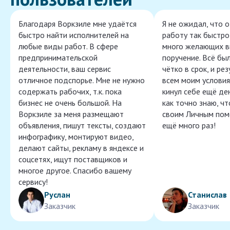
Благодаря Воркзиле мне удаётся
Я не ожидал, что 
быстро найти исполнителей на
работу так быстро,
любые виды работ. В сфере
много желающих в
предпринимательской
поручение. Всё бы
деятельности, ваш сервис
чётко в срок, и ре
отличное подспорье. Мне не нужно
всем моим условия
содержать рабочих, т.к. пока
кинул себе ещё ден
бизнес не очень большой. На
как точно знаю, ч
Воркзиле за меня размещают
своим Личным пом
объявления, пишут тексты, создают
ещё много раз!
инфографику, монтируют видео,
делают сайты, рекламу в яндексе и
соцсетях, ищут поставщиков и
многое другое. Спасибо вашему
сервису!
Руслан
Станислав
Заказчик
Заказчик