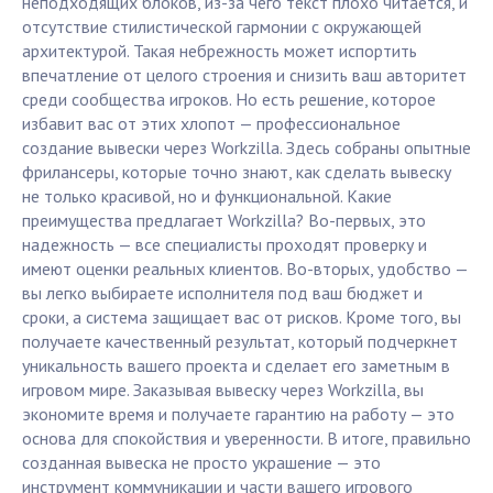
неподходящих блоков, из-за чего текст плохо читается, и
отсутствие стилистической гармонии с окружающей
архитектурой. Такая небрежность может испортить
впечатление от целого строения и снизить ваш авторитет
среди сообщества игроков. Но есть решение, которое
избавит вас от этих хлопот — профессиональное
создание вывески через Workzilla. Здесь собраны опытные
фрилансеры, которые точно знают, как сделать вывеску
не только красивой, но и функциональной. Какие
преимущества предлагает Workzilla? Во-первых, это
надежность — все специалисты проходят проверку и
имеют оценки реальных клиентов. Во-вторых, удобство —
вы легко выбираете исполнителя под ваш бюджет и
сроки, а система защищает вас от рисков. Кроме того, вы
получаете качественный результат, который подчеркнет
уникальность вашего проекта и сделает его заметным в
игровом мире. Заказывая вывеску через Workzilla, вы
экономите время и получаете гарантию на работу — это
основа для спокойствия и уверенности. В итоге, правильно
созданная вывеска не просто украшение — это
инструмент коммуникации и части вашего игрового