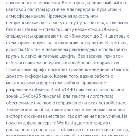
лаконичного оформления. Во-вторых, правильный выбор
цветовой палитры критичен для передачи духа игры и
атмосферы канала. Чрезмерная яркость или
негармоничные цвета могут отпугнуть зрителя, а слишком
бледная гамма — сделать шапку незаметной. Обычно
специалисты сравнивают и комбинируют до 3-4 цветовых
схем, ориентируясь на психологию восприятия. В-третьих,
шрифты. Опытные дизайнеры рекомендуют использовать
крупные, легко читаемые шрифты без засечек, при этом
избегая слишком популярных и шаблонных вариантов.
Правильный шрифт помогает привлечь внимание и быстро
донести информацию. Кроме того, важна работа с
метаданными и форматом файлов: правильное
разрешение (обычно 2560x1440 пикселей с безопасной
зоной 1546x423 пикселей для текста и логотипов)
обеспечивает чёткое отображение на всех устройствах.
Технические ошибки, такие как неотключённые слои или
экспорт с низким качеством, сводят на нет все усилия. На
практике, фрилансеры с Workzilla демонстрируют
прозрачность процесса — объясняют технические нюансы,