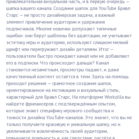
привлекательная визуальная часть, и в первую очередь —
шапка вашего канала. Создание шапок для YouTube Бравл
Старс — не просто дизайнерская задача, а важный
элемент привлечения аудитории и удержания
подписчиков. Многие новички допускают типичные
ошибки: они берут шаблоны без адаптации, не учитывают
эстетику игры и аудиторию, используют слишком мелкий
шрифт или перегружают дизайн деталями. Итог —
пользователи быстро покидают канал или не добавляют
его в подписки. Что происходит дальше? Канал
становится незаметным, просмотры падают, и даже
качественный контент остаётся в тени. Здесь на помощь
приходит решение — грамотное создание шапок,
ориентированное на мотивацию и визуальный стиль,
характерный для Бравл Старс. На платформе Workzilla вы
найдете фрилансеров с подтверждённым опытом,
которые знают специфику игрового сообщества и
тонкости дизайна YouTube-каналов. Это значит, что вы не
только получаете красивую и уникальную шапку, но и
увеличиваете вовлечённость своей аудитории,
повышаете лояльность и, как следствие, растёте в