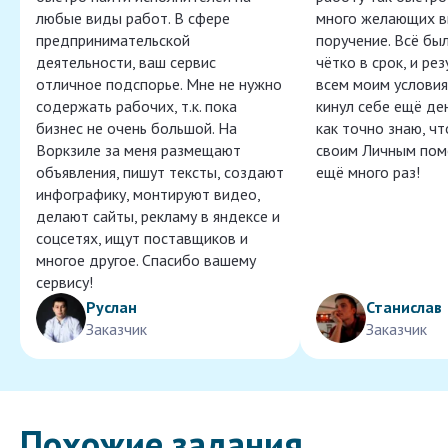
любые виды работ. В сфере
много желающих в
предпринимательской
поручение. Всё бы
деятельности, ваш сервис
чётко в срок, и ре
отличное подспорье. Мне не нужно
всем моим условия
содержать рабочих, т.к. пока
кинул себе ещё ден
бизнес не очень большой. На
как точно знаю, ч
Воркзиле за меня размещают
своим Личным пом
объявления, пишут тексты, создают
ещё много раз!
инфографику, монтируют видео,
делают сайты, рекламу в яндексе и
соцсетях, ищут поставщиков и
многое другое. Спасибо вашему
сервису!
Руслан
Станислав
Заказчик
Заказчик
Похожие задания