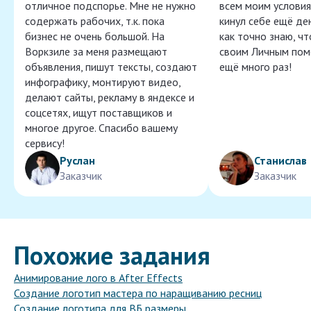
отличное подспорье. Мне не нужно
всем моим условия
содержать рабочих, т.к. пока
кинул себе ещё ден
бизнес не очень большой. На
как точно знаю, ч
Воркзиле за меня размещают
своим Личным пом
объявления, пишут тексты, создают
ещё много раз!
инфографику, монтируют видео,
делают сайты, рекламу в яндексе и
соцсетях, ищут поставщиков и
многое другое. Спасибо вашему
сервису!
Руслан
Станислав
Заказчик
Заказчик
Похожие задания
Анимирование лого в After Effects
Создание логотип мастера по наращиванию ресниц
Создание логотипа для ВБ размеры