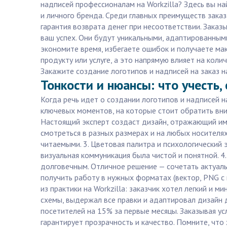
надписей профессионалам на Workzilla? Здесь вы н
и личного бренда. Среди главных преимуществ заказ
гарантия возврата денег при несоответствии. Заказы
ваш успех. Они будут уникальными, адаптированным
экономите время, избегаете ошибок и получаете ма
продукту или услуге, а это напрямую влияет на кол
Закажите создание логотипов и надписей на заказ на
Тонкости и нюансы: что учесть,
Когда речь идет о создании логотипов и надписей на
ключевых моментов, на которые стоит обратить вни
Настоящий эксперт создаст дизайн, отражающий им
смотреться в разных размерах и на любых носителя
читаемыми. 3. Цветовая палитра и психологический 
визуальная коммуникация была чистой и понятной. 4
долговечным. Отличное решение — сочетать актуал
получить работу в нужных форматах (вектор, PNG с
из практики на Workzilla: заказчик хотел легкий и
схемы, выдержал все правки и адаптировал дизайн д
посетителей на 15% за первые месяцы. Заказывая ус
гарантирует прозрачность и качество. Помните, что