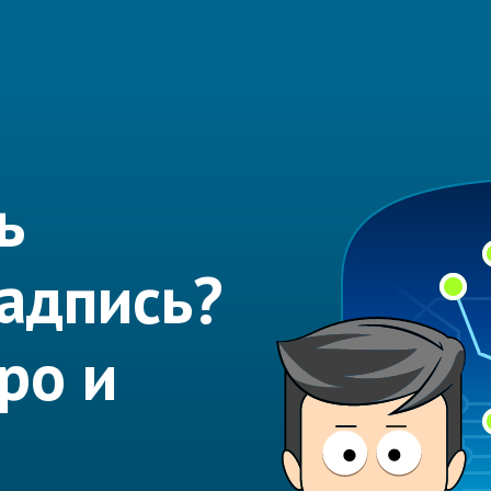
ь
надпись?
ро и