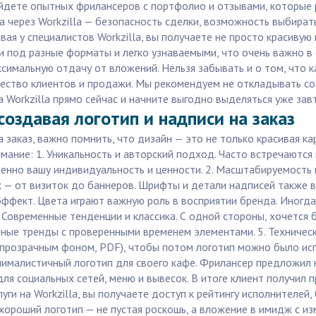
айдете опытных фрилансеров с портфолио и отзывами, которые 
а через Workzilla — безопасность сделки, возможность выбират
вая у специалистов Workzilla, вы получаете не просто красивую 
и под разные форматы и легко узнаваемыми, что очень важно в 
ксимальную отдачу от вложений. Нельзя забывать и о том, что
ичество клиентов и продажи. Мы рекомендуем не откладывать со
 Workzilla прямо сейчас и начните выгодно выделяться уже завт
 создавая логотип и надписи на заказ
 заказ, важно помнить, что дизайн — это не только красивая ка
мание: 1. Уникальность и авторский подход. Часто встречаютс
енно вашу индивидуальность и ценности. 2. Масштабируемость 
х — от визиток до баннеров. Шрифты и детали надписей также в
эффект. Цвета играют важную роль в восприятии бренда. Иногд
. Современные тенденции и классика. С одной стороны, хочется 
ьные тренды с проверенными временем элементами. 5. Техничес
 прозрачным фоном, PDF), чтобы потом логотип можно было исп
 минималистичный логотип для своего кафе. Фрилансер предложил
ля социальных сетей, меню и вывесок. В итоге клиент получил 
луги на Workzilla, вы получаете доступ к рейтингу исполнителе
 хороший логотип — не пустая роскошь, а вложение в имидж с и