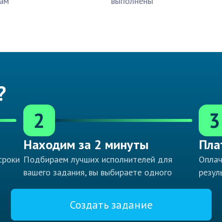
ам
выполнены
?
2
3
Находим за 2 минуты
Пла
сроки
Подбираем лучших исполнителей для
Оплач
вашего задания, вы выбираете одного
резул
Создать задание