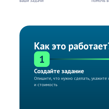
ваши задачи
помочь в
Как это работает
1
Создайте задание
Опишите, что нужно сделать, укажите 
и стоимость