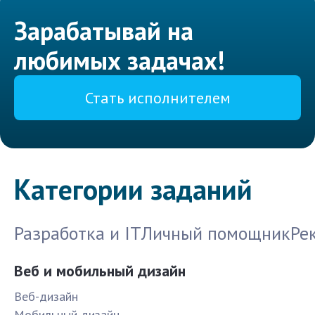
Зарабатывай на
любимых задачах!
Стать исполнителем
Категории заданий
Разработка и IT
Личный помощник
Ре
Веб и мобильный дизайн
Веб-дизайн
Мобильный дизайн