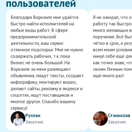
пользователей
Благодаря Воркзиле мне удаётся
Я не ожидал, что 
быстро найти исполнителей на
работу так быстро,
любые виды работ. В сфере
много желающих в
предпринимательской
поручение. Всё бы
деятельности, ваш сервис
чётко в срок, и ре
отличное подспорье. Мне не нужно
всем моим условия
содержать рабочих, т.к. пока
кинул себе ещё ден
бизнес не очень большой. На
как точно знаю, ч
Воркзиле за меня размещают
своим Личным пом
объявления, пишут тексты, создают
ещё много раз!
инфографику, монтируют видео,
делают сайты, рекламу в яндексе и
соцсетях, ищут поставщиков и
многое другое. Спасибо вашему
сервису!
Руслан
Станислав
Заказчик
Заказчик