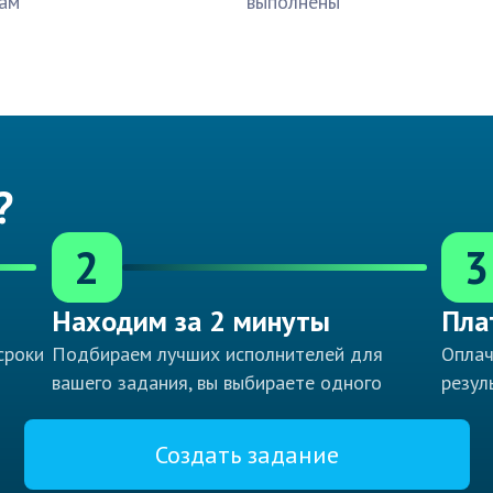
ам
выполнены
?
2
3
Находим за 2 минуты
Пла
сроки
Подбираем лучших исполнителей для
Оплач
вашего задания, вы выбираете одного
резул
Создать задание