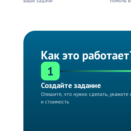
ваши задачи
помочь в
Как это работает
1
Создайте задание
Опишите, что нужно сделать, укажите 
и стоимость