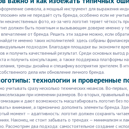
ов важно и как избежать типичных ош
 оформление символа, а мощный инструмент для выражения инд
плоским» или не передаёт суть бренда, особенно если не учиты
и некачественных фото, из-за чего логотип теряет чёткость п
тип должен быть понятным и вызывающим доверие именно у тех
е впечатление от бренда. Решить эти задачи можно, если обрат
 найдёте именно таких исполнителей: здесь собраны фрилансер
ивидуальным подходом. Благодаря площадке вы экономите время
в и получить качественный результат. Среди основных выгод р
та и получить консультацию, а также поддержка платформы на 
желания, тренды дизайна и специфику восприятия зрителем. В и
 собственного дела или обновление личного бренда.
логотипы: технологии и проверенные 
но учитывать сразу несколько технических нюансов. Во-первых
пикселизации при изменении размеров. Во-вторых, правильный 
омизации и дают возможность масштабировать логотип без пот
вать» внимание, а гармонично дополнять элементы бренда. Зде
ёртый момент — адаптивность: логотип должен сохранять читаем
ниях. Наконец, не стоит забывать о трендах — минимализм и ла
ро. Рассмотрим два подхода: самостоятельное создание с испо