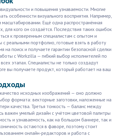
ибок
ивидуальности и повышения узнаваемости. Многие
вать особенности визуального восприятия. Например,
ри масштабировании. Ещё одна распространённая
, для кого он создаётся. Последствия таких ошибок
иться к проверенным специалистам с опытом и
ы с реальными портфолио, готовые взять в работу
 на поиск и получаете гарантии безопасной сделки
аботы с Workzilla — гибкий выбор исполнителей по
всех этапах. Специалисты не только создадут
тоге вы получаете продукт, который работает на ваш
подходы
, качество исходных изображений — оно должно
выбор формата: векторные заготовки, наложенные на
ери качества. Третья тонкость — баланс между
сь важен умелый дизайн с учётом цветовой палитры
ость и узнаваемость, как на большом баннере, так и
коничность остаются в фаворе, поэтому стоит
льзованием онлайн-редакторов и работа с