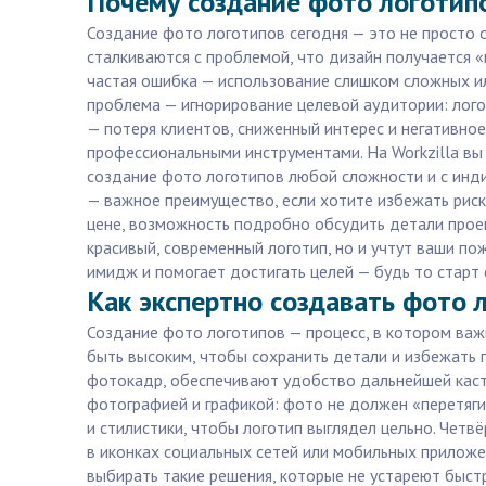
Почему создание фото логотип
Создание фото логотипов сегодня — это не просто
сталкиваются с проблемой, что дизайн получается «
частая ошибка — использование слишком сложных ил
проблема — игнорирование целевой аудитории: лого
— потеря клиентов, сниженный интерес и негативно
профессиональными инструментами. На Workzilla вы
создание фото логотипов любой сложности и с инд
— важное преимущество, если хотите избежать риско
цене, возможность подробно обсудить детали проек
красивый, современный логотип, но и учтут ваши по
имидж и помогает достигать целей — будь то старт
Как экспертно создавать фото 
Создание фото логотипов — процесс, в котором важ
быть высоким, чтобы сохранить детали и избежать 
фотокадр, обеспечивают удобство дальнейшей каст
фотографией и графикой: фото не должен «перетяги
и стилистики, чтобы логотип выглядел цельно. Четв
в иконках социальных сетей или мобильных приложе
выбирать такие решения, которые не устареют быст