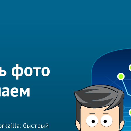
ь фото
лаем
rkzilla: быстрый