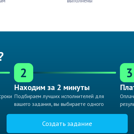
ам
выполнены
?
2
3
Находим за 2 минуты
Пла
сроки
Подбираем лучших исполнителей для
Оплач
вашего задания, вы выбираете одного
резул
Создать задание