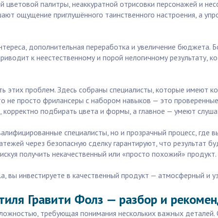
ой цветовой палитры, неаккуратной отрисовки персонажей и нес
ушают ощущение приглушённого таинственного настроения, а у
нтереса, дополнительная переработка и увеличение бюджета. Б
иводит к неестественному и порой нелогичному результату, к
ть этих проблем. Здесь собраны специалисты, которые имеют к
то не просто фрилансеры с набором навыков — это проверенны
 корректно подбирать цвета и формы, а главное — умеют слушат
 квалифицированные специалисты, но и прозрачный процесс, где
атежей через безопасную сделку гарантируют, что результат б
рискуя получить некачественный или «просто похожий» продукт.
lla, вы инвестируете в качественный продукт — атмосферный и 
тиля Гравити Фолз — разбор и рекоме
сложностью, требующая понимания нескольких важных деталей.