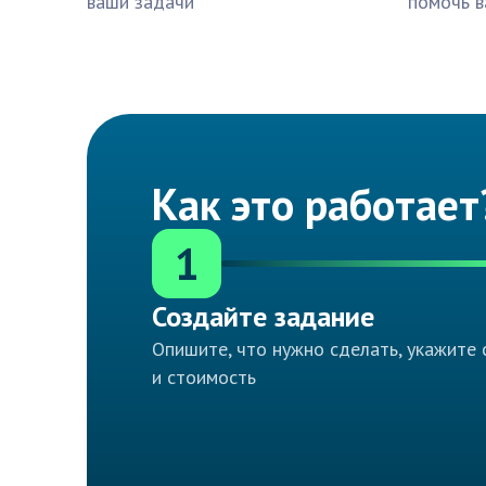
ваши задачи
помочь в
Как это работает
1
Создайте задание
Опишите, что нужно сделать, укажите 
и стоимость