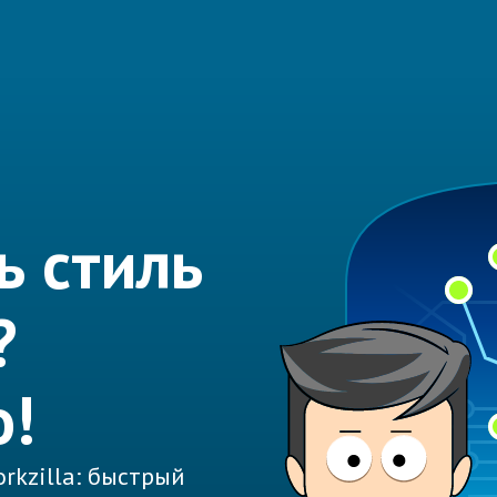
ь стиль
?
о!
rkzilla: быстрый