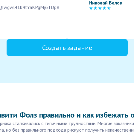
Николай Белов
L2FQIwgwl41b4tYaKPgMj6TDpB
Создать задание
авити Фолз правильно и как избежать 
ерняка сталкивались с типичными трудностями. Многие заказчи
ла, но без правильного подхода рискуют получить некачественн