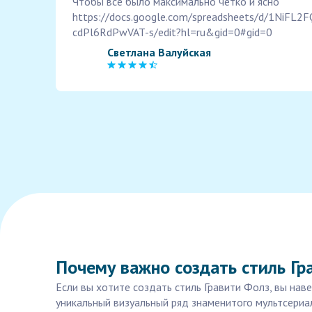
Чтобы все было максимально четко и ясно
https://docs.google.com/spreadsheets/d/1NiF
cdPl6RdPwVAT-s/edit?hl=ru&gid=0#gid=0
Светлана Валуйская
Почему важно создать стиль Гр
Если вы хотите создать стиль Гравити Фолз, вы нав
уникальный визуальный ряд знаменитого мультсериа