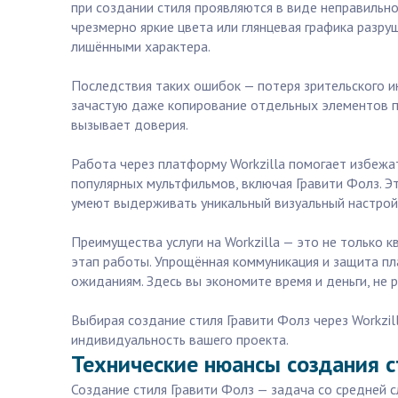
при создании стиля проявляются в виде неправильн
чрезмерно яркие цвета или глянцевая графика разр
лишёнными характера.
Последствия таких ошибок — потеря зрительского и
зачастую даже копирование отдельных элементов пр
вызывает доверия.
Работа через платформу Workzilla помогает избежа
популярных мультфильмов, включая Гравити Фолз. Э
умеют выдерживать уникальный визуальный настрой,
Преимущества услуги на Workzilla — это не только
этап работы. Упрощённая коммуникация и защита пл
ожиданиям. Здесь вы экономите время и деньги, не 
Выбирая создание стиля Гравити Фолз через Workzi
индивидуальность вашего проекта.
Технические нюансы создания с
Создание стиля Гравити Фолз — задача со средней 