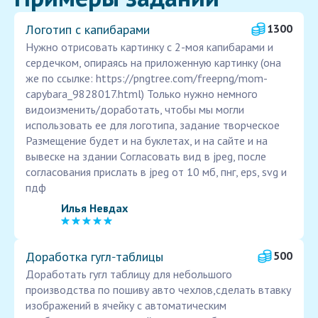
Логотип с капибарами
1300
Нужно отрисовать картинку с 2-моя капибарами и
сердечком, опираясь на приложенную картинку (она
же по ссылке: https://pngtree.com/freepng/mom-
capybara_9828017.html) Только нужно немного
видоизменить/доработать, чтобы мы могли
использовать ее для логотипа, задание творческое
Размещение будет и на буклетах, и на сайте и на
вывеске на здании Согласовать вид в jpeg, после
согласования прислать в jpeg от 10 мб, пнг, eps, svg и
пдф
Илья Невдах
Доработка гугл‑таблицы
500
Доработать гугл таблицу для небольшого
производства по пошиву авто чехлов,сделать втавку
изображений в ячейку с автоматическим