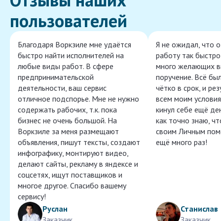
пользователей
Благодаря Воркзиле мне удаётся
Я не ожидал, что 
быстро найти исполнителей на
работу так быстро,
любые виды работ. В сфере
много желающих в
предпринимательской
поручение. Всё бы
деятельности, ваш сервис
чётко в срок, и ре
отличное подспорье. Мне не нужно
всем моим условия
содержать рабочих, т.к. пока
кинул себе ещё ден
бизнес не очень большой. На
как точно знаю, ч
Воркзиле за меня размещают
своим Личным пом
объявления, пишут тексты, создают
ещё много раз!
инфографику, монтируют видео,
делают сайты, рекламу в яндексе и
соцсетях, ищут поставщиков и
многое другое. Спасибо вашему
сервису!
Руслан
Станислав
Заказчик
Заказчик