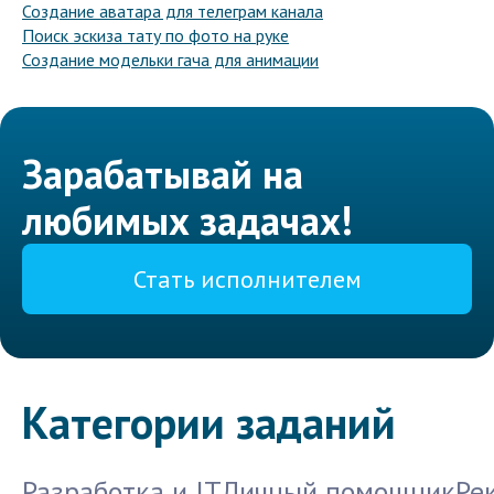
Создание аватара для телеграм канала
Поиск эскиза тату по фото на руке
Создание модельки гача для анимации
Зарабатывай на
любимых задачах!
Стать исполнителем
Категории заданий
Разработка и IT
Личный помощник
Ре