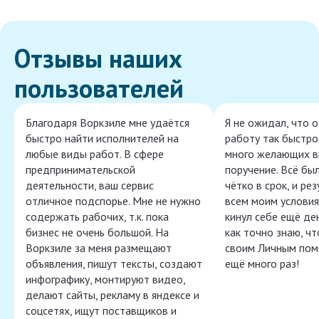
Отзывы наших
пользователей
Благодаря Воркзиле мне удаётся
Я не ожидал, что 
быстро найти исполнителей на
работу так быстро,
любые виды работ. В сфере
много желающих в
предпринимательской
поручение. Всё бы
деятельности, ваш сервис
чётко в срок, и ре
отличное подспорье. Мне не нужно
всем моим условия
содержать рабочих, т.к. пока
кинул себе ещё ден
бизнес не очень большой. На
как точно знаю, ч
Воркзиле за меня размещают
своим Личным пом
объявления, пишут тексты, создают
ещё много раз!
инфографику, монтируют видео,
делают сайты, рекламу в яндексе и
соцсетях, ищут поставщиков и