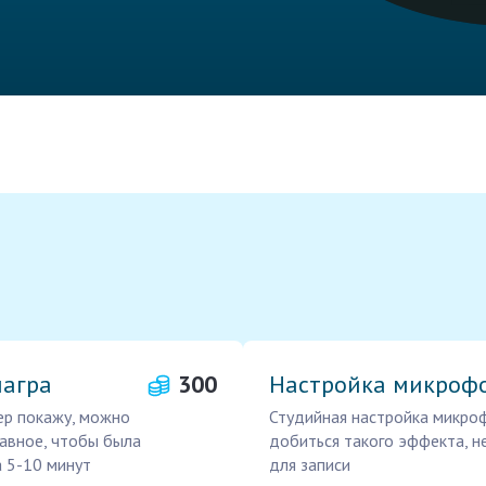
иагра
300
Настройка микрофо
ер покажу, можно
Студийная настройка микро
лавное, чтобы была
добиться такого эффекта, н
а 5-10 минут
для записи