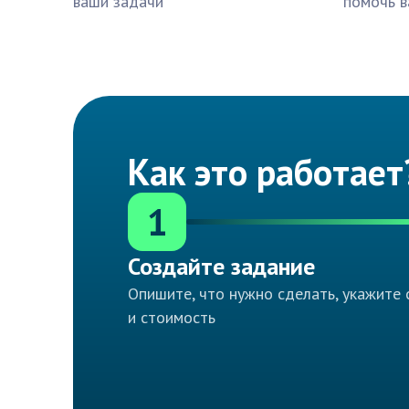
ваши задачи
помочь в
Как это работает
1
Создайте задание
Опишите, что нужно сделать, укажите 
и стоимость