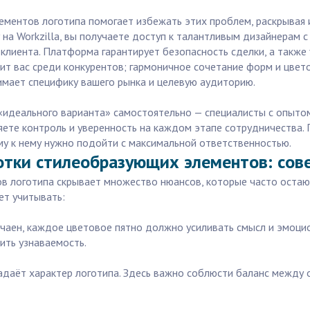
ментов логотипа помогает избежать этих проблем, раскрывая 
у на Workzilla, вы получаете доступ к талантливым дизайнерам
клиента. Платформа гарантирует безопасность сделки, а также
ит вас среди конкурентов; гармоничное сочетание форм и цвет
имает специфику вашего рынка и целевую аудиторию.
«идеального варианта» самостоятельно — специалисты с опытом 
яете контроль и уверенность на каждом этапе сотрудничества. 
му к нему нужно подойти с максимальной ответственностью.
отки стилеобразующих элементов: сов
 логотипа скрывает множество нюансов, которые часто остаютс
ет учитывать:
учаен, каждое цветовое пятно должно усиливать смысл и эмоци
ить узнаваемость.
даёт характер логотипа. Здесь важно соблюсти баланс между 