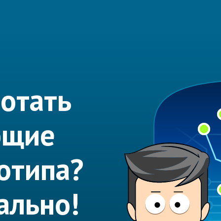
отать
ющие
отипа?
ально!