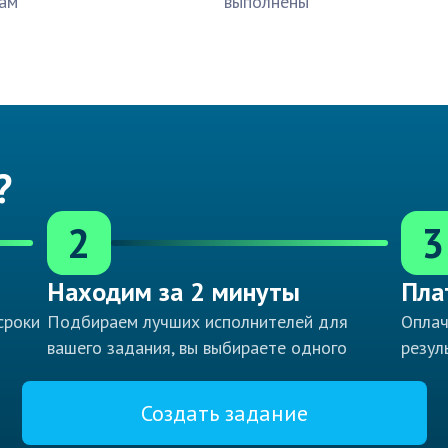
ам
выполнены
?
2
3
Находим за 2 минуты
Пла
сроки
Подбираем лучших исполнителей для
Оплач
вашего задания, вы выбираете одного
резул
Создать задание