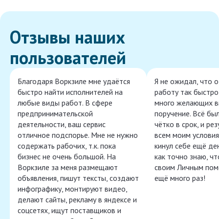
Отзывы наших
пользователей
Благодаря Воркзиле мне удаётся
Я не ожидал, что 
быстро найти исполнителей на
работу так быстро,
любые виды работ. В сфере
много желающих в
предпринимательской
поручение. Всё бы
деятельности, ваш сервис
чётко в срок, и ре
отличное подспорье. Мне не нужно
всем моим условия
содержать рабочих, т.к. пока
кинул себе ещё ден
бизнес не очень большой. На
как точно знаю, ч
Воркзиле за меня размещают
своим Личным пом
объявления, пишут тексты, создают
ещё много раз!
инфографику, монтируют видео,
делают сайты, рекламу в яндексе и
соцсетях, ищут поставщиков и