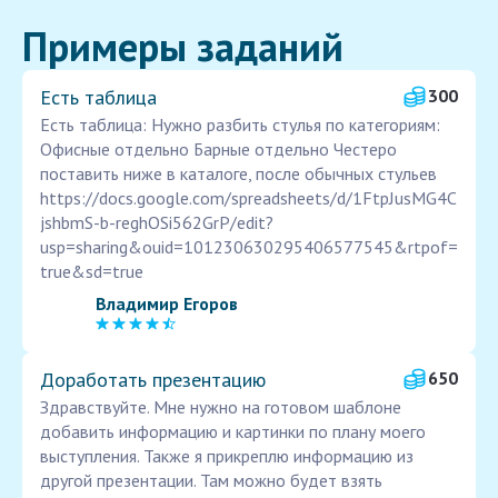
Примеры заданий
Есть таблица
300
Есть таблица: Нужно разбить стулья по категориям:
Офисные отдельно Барные отдельно Честеро
поставить ниже в каталоге, после обычных стульев
https://docs.google.com/spreadsheets/d/1FtpJusMG4C
jshbmS-b-reghOSi562GrP/edit?
usp=sharing&ouid=101230630295406577545&rtpof=
true&sd=true
Владимир Егоров
Доработать презентацию
650
Здравствуйте. Мне нужно на готовом шаблоне
добавить информацию и картинки по плану моего
выступления. Также я прикреплю информацию из
другой презентации. Там можно будет взять