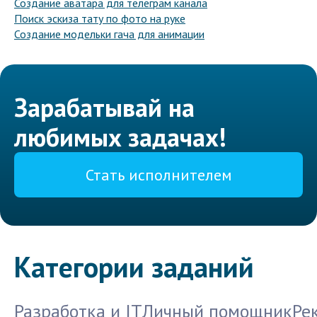
Создание аватара для телеграм канала
Поиск эскиза тату по фото на руке
Создание модельки гача для анимации
Зарабатывай на
любимых задачах!
Стать исполнителем
Категории заданий
Разработка и IT
Личный помощник
Ре