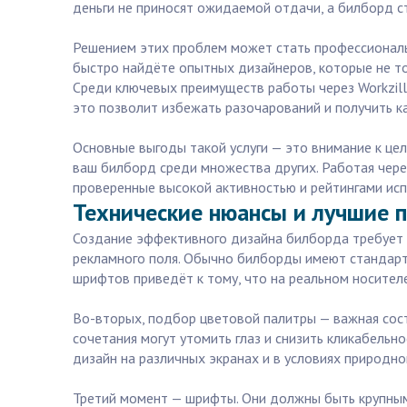
деньги не приносят ожидаемой отдачи, а билборд с
Решением этих проблем может стать профессиональн
быстро найдёте опытных дизайнеров, которые не то
Среди ключевых преимуществ работы через Workzill
это позволит избежать разочарований и получить к
Основные выгоды такой услуги — это внимание к це
ваш билборд среди множества других. Работая чере
проверенные высокой активностью и рейтингами исп
Технические нюансы и лучшие п
Создание эффективного дизайна билборда требует г
рекламного поля. Обычно билборды имеют стандартн
шрифтов приведёт к тому, что на реальном носител
Во-вторых, подбор цветовой палитры — важная сост
сочетания могут утомить глаз и снизить кликабельн
дизайн на различных экранах и в условиях природно
Третий момент — шрифты. Они должны быть крупными