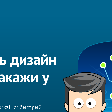
ь дизайн
акажи у
rkzilla: быстрый