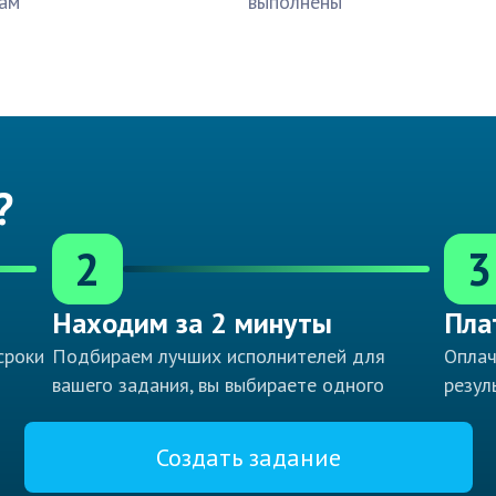
ам
выполнены
?
2
3
Находим за 2 минуты
Пла
сроки
Подбираем лучших исполнителей для
Оплач
вашего задания, вы выбираете одного
резул
Создать задание