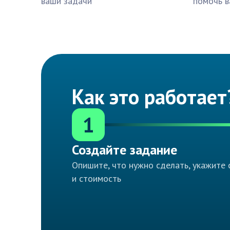
ваши задачи
помочь в
Как это работает
1
Создайте задание
Опишите, что нужно сделать, укажите 
и стоимость