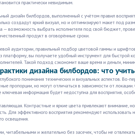
тановится практически невидимым.
ый дизайн билбордов, выполненный с учётом правил восприяти
лько создадут яркий визуал, но и оптимизируют макет под разм
a — возможность выбрать исполнителя под свой бюджет, прове
ачественный продукт в оговорённые сроки.
левой аудитории, правильный подбор цветовой гаммы и шрифто
з платформу, вы получаете удобный инструмент для быстрой ко
олнителей. Такой подход сэкономит ваше время и деньги, миним
рактики дизайна билбордов: что учит
лубокого понимания технических и визуальных аспектов. Во-п
ые пропорции, но могут отличаться в зависимости от локации
е ключевая информация будет недоступна для восприятия, особ
авляющая. Контрастные и яркие цвета привлекают внимание, н
ость. Для эффективного восприятия рекомендуют использовать н
го освещения.
, читабельными и желательно без засечек, чтобы не отвлекать