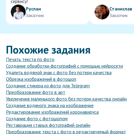
сервису!
Руслан
Станислав
Заказчик
Заказчик
Похожие задания
Печать текста по фото
Создание обработки фотографий с помощью нейросети
Удалить водяной знак с фото без потери качества
Обрезка изображений в фотошоп
Создание стикера из фото для Telegram
Преобразование фото в арт
Увеличение маленького фото без потери качества онлайн
Создание водяного знака на изображение
Редактирование изображений коронавируса
Создание фото с фотошопом
Реставрация старых фотографий онлайн
Преобразование текста с фото в редактируемый формат