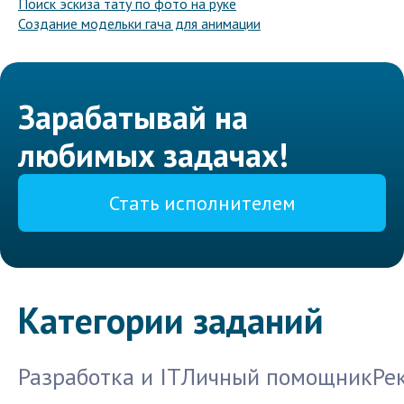
Поиск эскиза тату по фото на руке
Создание модельки гача для анимации
Зарабатывай на
любимых задачах!
Стать исполнителем
Категории заданий
Разработка и IT
Личный помощник
Ре