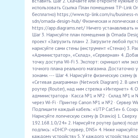
вставить. Шаг 2. Скачайте или откройте нужные 
использовать Ссылка План помещения TP-Link Om
бесплатно) https://www.tp-link.com/ru/business-
sdn/omada-design-hub/ Физическая и логическая с
https://app.diagrams.net/ Ничего устанавливать не
Шаг 3. Нарисуйте план помещения (в Omada Desig
проект «Загрузить план» 2. Загрузите любой пуст
нарисуйте сами стены (инструмент «Стена») 3. Ра
«Администратор», «Склад», «Серверная» 4. Добав
точку доступа Wi-Fi 5. Экспорт: скриншот или э
точного плана реального магазина. Достаточно у
зонами. --- Шаг 4. Нарисуйте физическую схему (в
«Сетевая диаграмма» (Network Diagram) 2. В центр
роутер (Router), над ним стрелка «Интернет» 4. О
администратора · Касса №1 и №2 · Склад №1 и 
через Wi-Fi · Принтер Canon №1 и №2 · Сервер Wi
Подпишите каждый кабель: «UTP Cat5e» 6. Сохран
Нарисуйте логическую схему (в Draw.io) 1. Сверх
192.168.1.0/24» 2. Нарисуйте роутер (шлюз) подп
подпись: «DHCP-сервер, DNS» 4. Ниже нарисуйте 
каждому устройству 5. У каждого устройства под