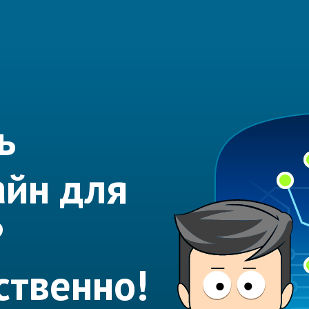
ь
айн для
?
ственно!