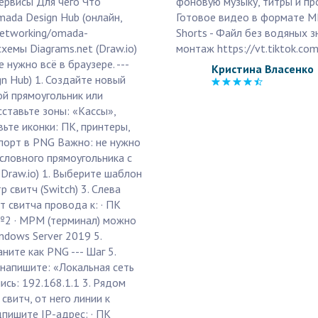
сервисы Для чего Что
фоновую музыку, титры и про
ada Design Hub (онлайн,
Готовое видео в формате M
networking/omada-
Shorts - Файл без водяных 
хемы Diagrams.net (Draw.io)
монтаж https://vt.tiktok.c
 нужно всё в браузере. ---
Кристина Власенко
n Hub) 1. Создайте новый
ой прямоугольник или
сставьте зоны: «Кассы»,
ьте иконки: ПК, принтеры,
кспорт в PNG Важно: не нужно
словного прямоугольника с
 Draw.io) 1. Выберите шаблон
 свитч (Switch) 3. Слева
т свитча провода к: · ПК
№2 · MPM (терминал) можно
ndows Server 2019 5.
ите как PNG --- Шаг 5.
у напишите: «Локальная сеть
ись: 192.168.1.1 3. Рядом
свитч, от него линии к
пишите IP-адрес: · ПК