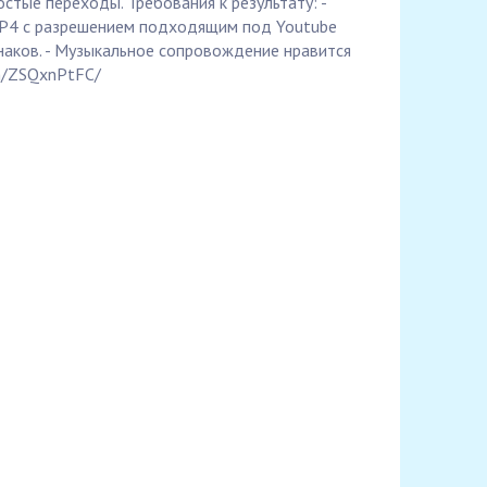
стые переходы. Требования к результату: -
P4 с разрешением подходящим под Youtube
знаков. - Музыкальное сопровождение нравится
om/ZSQxnPtFC/