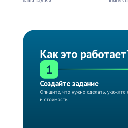
ваши задачи
помочь в
Как это работает
1
Создайте задание
Опишите, что нужно сделать, укажите 
и стоимость