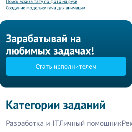
Поиск эскиза тату по фото на руке
Создание модельки гача для анимации
Зарабатывай на
любимых задачах!
Стать исполнителем
Категории заданий
Разработка и IT
Личный помощник
Ре