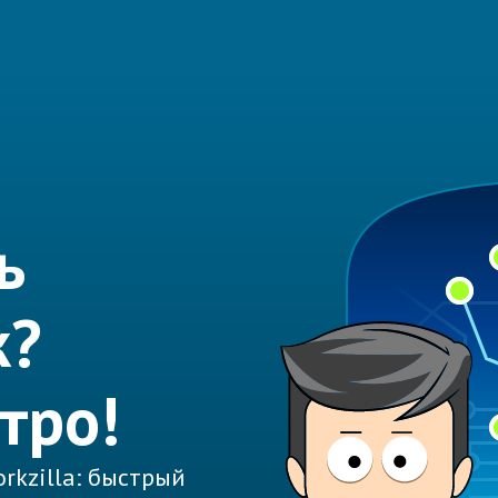
ь
к?
тро!
rkzilla: быстрый