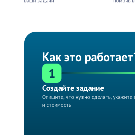
ваши задачи
помочь в
Как это работает
1
Создайте задание
Опишите, что нужно сделать, укажите 
и стоимость