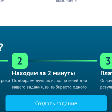
ам
выполнены
?
2
3
Находим за 2 минуты
Пла
сроки
Подбираем лучших исполнителей для
Оплач
вашего задания, вы выбираете одного
резул
Создать задание