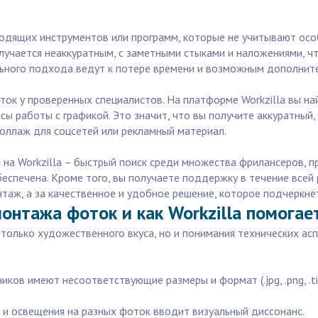
одящих инструментов или программ, которые не учитывают осо
олучается неаккуратным, с заметными стыками и наложениями, ч
льного подхода ведут к потере времени и возможным дополните
ок у проверенных специалистов. На платформе Workzilla вы на
сы работы с графикой. Это значит, что вы получите аккуратны
оллаж для соцсетей или рекламный материал.
а Workzilla – быстрый поиск среди множества фрилансеров, п
беспечена. Кроме того, вы получаете поддержку в течение все
онтаж, а за качественное и удобное решение, которое подчеркнё
онтажа фоток и как Workzilla помогае
только художественного вкуса, но и понимания технических ас
иков имеют несоответствующие размеры и формат (.jpg, .png, .t
 и освещения на разных фоток вводит визуальный диссонанс.