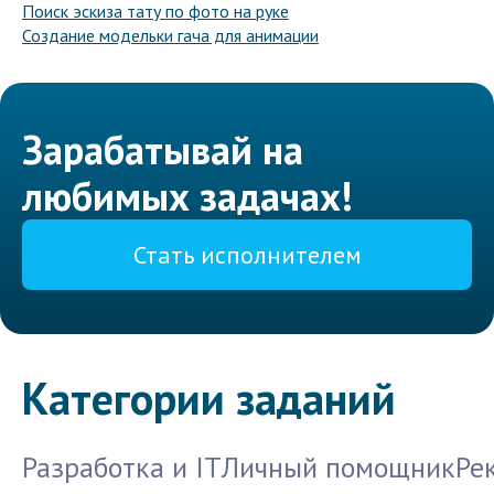
Поиск эскиза тату по фото на руке
Создание модельки гача для анимации
Зарабатывай на
любимых задачах!
Стать исполнителем
Категории заданий
Разработка и IT
Личный помощник
Ре