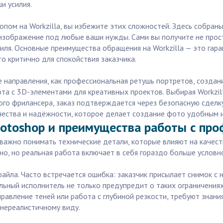
и усилия.
пом на Workzilla, вы избежите этих сложностей. Здесь собран
изображение под любые ваши нужды. Сами вы получите не прос
иля. Основные преимущества обращения на Workzilla — это гар
о критично для спокойствия заказчика.
 направления, как профессиональная ретушь портретов, создан
та с 3D-элементами для креативных проектов. Выбирая Workzill
го фрилансера, заказ подтверждается через безопасную сделку
ачества и надёжности, которое делает создание фото удобным
otoshop и преимущества работы с проф
важно понимать технические детали, которые влияют на качеств
о, но реальная работа включает в себя гораздо больше условно
айла. Часто встречается ошибка: заказчик присылает снимок с 
ьный исполнитель не только предупредит о таких ограничения
авление теней или работа с глубиной резкости, требуют знания
нереалистичному виду.