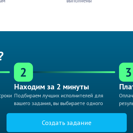
ам
выполнены
?
2
3
Находим за 2 минуты
Пла
сроки
Подбираем лучших исполнителей для
Оплач
вашего задания, вы выбираете одного
резул
Создать задание