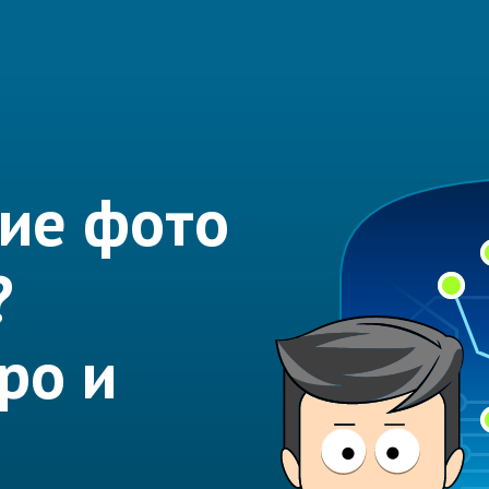
ие фото
?
ро и