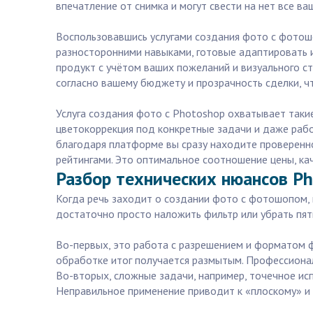
впечатление от снимка и могут свести на нет все ваш
Воспользовавшись услугами создания фото с фотошо
разносторонними навыками, готовые адаптировать 
продукт с учётом ваших пожеланий и визуального ст
согласно вашему бюджету и прозрачность сделки, чт
Услуга создания фото с Photoshop охватывает такие
цветокоррекция под конкретные задачи и даже рабо
благодаря платформе вы сразу находите проверенно
рейтингами. Это оптимальное соотношение цены, к
Разбор технических нюансов Ph
Когда речь заходит о создании фото с фотошопом, 
достаточно просто наложить фильтр или убрать пятн
Во-первых, это работа с разрешением и форматом ф
обработке итог получается размытым. Профессионал
Во-вторых, сложные задачи, например, точечное испр
Неправильное применение приводит к «плоскому» и 