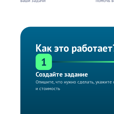
ваши задачи
помочь в
Как это работает
1
Создайте задание
Опишите, что нужно сделать, укажите 
и стоимость