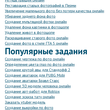
Ретушь прыщей онлайн
Реставрация старых фотографий в Перми
Увеличение маленького фото без потери качества онлайн
Убирание заднего фона фото
Создание мультяшной фотки онлайн
Удаление фона картинки в фотошопе
Удаление живот в фотошопе
Раскрашивание старого фото онлайн
Создание фото в стиле ГТА 5 онлайн
Популярные задания
Создание чертежа по фото онлайн
Определение цвета глаз по фото онлайн
Создание крутой авы для Стандофф 2
Создание аватарок для PUBG Mobi
Создание аватарки Бравл Старс
Создание 3D модели человека онлайн
Создание арт-работ для Roblox
Создание эскиза тату онлайн
Заказать vtuber модель
Создание выкройки по фото