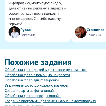
инфографику, монтируют видео,
делают сайты, рекламу в яндексе и
соцсетях, ищут поставщиков и
многое другое. Спасибо вашему
сервису!
Руслан
Станислав
Заказчик
Заказчик
Похожие задания
Обработка фотографий в фотошопе цена за 1 шт
Обработка фото с помощью нейросети
Обработка фото для гравировки
Увеличение фото до нужного размера
Создание арта из фото онлайн
Обработка фото природы онлайн
Создание программы для замены фона на фотографиях