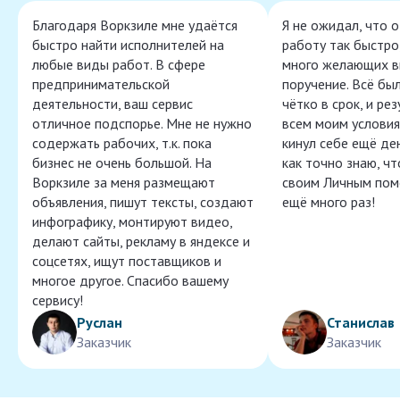
Благодаря Воркзиле мне удаётся
Я не ожидал, что 
быстро найти исполнителей на
работу так быстро,
любые виды работ. В сфере
много желающих в
предпринимательской
поручение. Всё бы
деятельности, ваш сервис
чётко в срок, и ре
отличное подспорье. Мне не нужно
всем моим условия
содержать рабочих, т.к. пока
кинул себе ещё ден
бизнес не очень большой. На
как точно знаю, ч
Воркзиле за меня размещают
своим Личным пом
объявления, пишут тексты, создают
ещё много раз!
инфографику, монтируют видео,
делают сайты, рекламу в яндексе и
соцсетях, ищут поставщиков и
многое другое. Спасибо вашему
сервису!
Руслан
Станислав
Заказчик
Заказчик